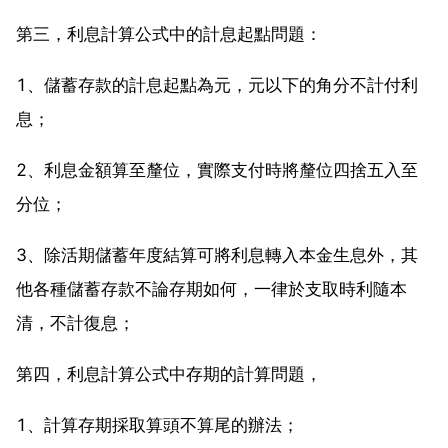
第三，利息計算公式中的計息起點問題：
1、儲蓄存款的計息起點為元，元以下的角分不計付利
息；
2、利息金額算至釐位，實際支付時將釐位四捨五入至
分位；
3、除活期儲蓄年度結算可將利息轉入本金生息外，其
他各種儲蓄存款不論存期如何，一律於支取時利隨本
清，不計復息；
第四，利息計算公式中存期的計算問題，
1、計算存期採取算頭不算尾的辦法；