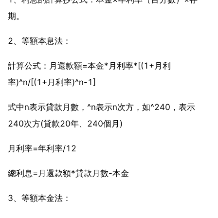
期。
2、等額本息法：
計算公式：月還款額=本金*月利率*[(1+月利
率)^n/[(1+月利率)^n-1]
式中n表示貸款月數，^n表示n次方，如^240，表示
240次方(貸款20年、240個月)
月利率=年利率/12
總利息=月還款額*貸款月數-本金
3、等額本金法：