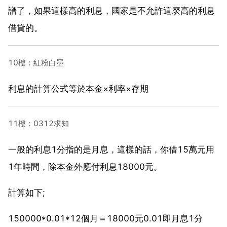
譜了，如果這樣高的利息，國家是不允許這麼高的利息
借貸的。
10樓：紅粉白墨
利息的計算公式等於本金×利率×存期
11樓：0312求知
一般的利息1分指的是月息，這樣的話，你借15萬元用
1年時間，除本金外應付利息18000元。
計算如下;
150000*0.01*12個月＝18000元0.01即月息1分