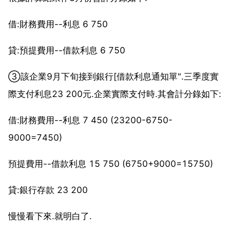
借:財務費用--利息 6 750
貸:預提費用--借款利息 6 750
③該企業9月下旬接到銀行[借款利息通知單".三季度實
際支付利息23 200元.企業實際支付時.其會計分錄如下:
借:財務費用--利息 7 450 (23200-6750-
9000=7450)
預提費用--借款利息 15 750 (6750+9000=15750)
貸:銀行存款 23 200
慢慢看下來.就明白了.