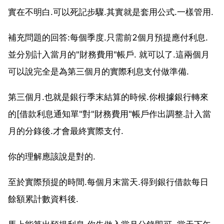
實在不明白.可以死記步驟.其實就是套用公式.一樣管用.
補充問題的回答:每個季度.只需前2個月預提應付利息.
並分別計入當月的"財務費用"帳戶. 就可以了.這兩個月
可以說完全是為第三個月的實際利息支付做準備.
第三個月.也就是銀行季末結算的時候.你根據銀行轉來
的[借款利息通知單"對"財務費用"帳戶作出調整.計入當
月的分錄後.才會最終實際支付.
你的理解應該說是對的.
至於實際預提的時間.每個月末當天.得到銀行借款每日
餘額累計數資料後.