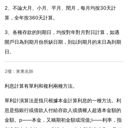
2、不論大月、小月、平月、閏月，每月均按30天計
算，全年按360天計算。
3、各種存款的到期日，均按對年對月對日計算，如遇
開戶日為到期月份所缺日期，則以到期月的末日為到期
日。
2樓：東奧名師
利息計算有單利和複利兩種方法。
單利計演算法是指只根據本金計算利息的一種方法。利
息是指銀行或借款人付給存款人或債權人超過本金額的
金額。p——本金，又稱期初金額或現值;i——利率，指