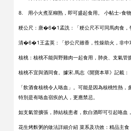
8. 用小火煮至糊熟，即可盛起食用。 小帖士-食
粳公尺：唐�6�1孟詵：「粳公尺不可同馬肉食，
清�6�1王盂英：「炒公尺雖香，性燥助火，非中
核桃：核桃不能與野雞肉一起食用，肺炎、支氣管
核桃不宜與酒同食。據宋.馬志《開寶本草》記載：
「飲酒食核桃令人咯血」。可能是因為核桃性熱，
特別是有咯血宿疾的人，更應禁忌。
如支氣管擴張，肺結核患者，飲白酒即可引起咯血
花生烤麩粥的做法詳細介紹 菜系及功效：精品主食