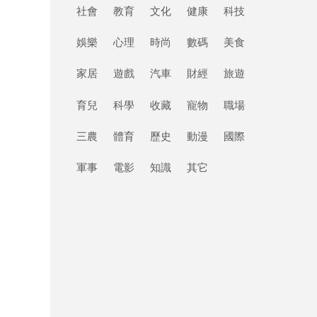
社會
教育
文化
健康
科技
娛樂
心理
時尚
數碼
美食
家居
遊戲
汽車
財經
旅遊
；
育兒
科學
收藏
寵物
職場
三農
體育
歷史
動漫
國際
軍事
電影
知識
其它