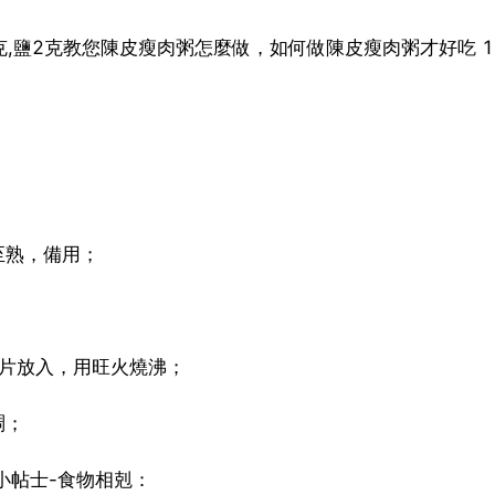
5克,鹽2克教您陳皮瘦肉粥怎麼做，如何做陳皮瘦肉粥才好吃 1
；
至熟，備用；
皮片放入，用旺火燒沸；
稠；
小帖士-食物相剋：