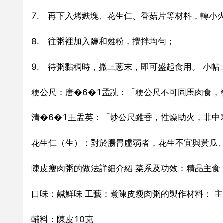
7. 再下入烤麩塊、花生仁、香菇片等材料，轉小
8. 往粥裡加入鹽和雞粉，攪拌均勻；
9. 待粥黏稠時，撒上蔥末，即可盛起食用。 小帖
粳公尺：唐�6�1孟詵：「粳公尺不可同馬肉食，
清�6�1王盂英：「炒公尺雖香，性燥助火，非中
花生仁（生）：對於腸胃虛弱者，花生不宜與黃瓜
陳皮瘦肉粥的做法詳細介紹 菜系及功效：精品主食
口味：鹹鮮味 工藝：煮陳皮瘦肉粥的製作材料： 主料
輔料：陳皮10克