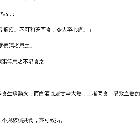
物相剋：
發瘤疾。不可和蒼耳食，令人卒心痛。」
寒便瀉者忌之。」
擴張等患者不易食之。
多食生痰動火，而白酒也屬甘辛大熱，二者同食，易致血熱的
，不與核桃共食，亦可致病。