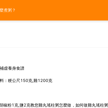
怎麼煮粥？
 補虛養身食譜
：粳公尺150克,雞1200克
3克,胡椒粉1克,鹽2克教您雞丸瑤柱粥怎麼做，如何做雞丸瑤柱