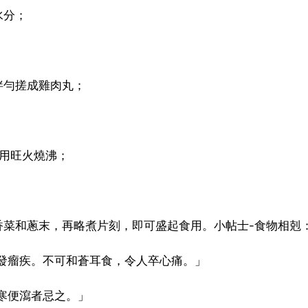
水分；
拌勻搓成雞肉丸；
，用旺火燒沸；
香菜和蔥末，再略煮片刻，即可盛起食用。小帖士-食物相剋
發瘤疾。不可和蒼耳食，令人卒心痛。」
寒便瀉者忌之。」