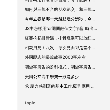
如何與三觀不合的朋友絕交，和三觀不合的朋友絕交之後有點難受
今年立春是哪一天幾點幾分幾秒，今年什麼時候立春又是幾點幾分
JS中怎樣用for迴圈做個文字倒計時出現的小程式 就是隔幾秒出現文字
紅棗枸杞排骨湯，排骨燉湯可以放紅棗枸杞嗎？喝了有什麼效果？
相親男見面八次，每次見面都是差不多小時。之後異地。昨天他第一次給我打電話，他說話的時候聲音在發
外國勵志的長篇故事2000字左右
關鍵字廣告的盈利模式，關鍵字廣告廣告
美國公立高中學費一般是多少
：
求 壓力感測器的基本工作原理 應用 和設計 方面的資料
topic