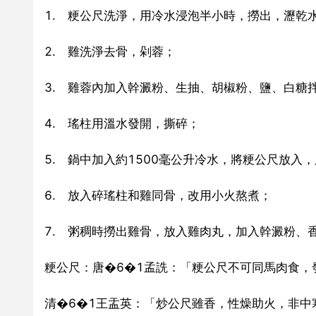
1. 粳公尺洗淨，用冷水浸泡半小時，撈出，瀝乾
2. 雞洗淨去骨，剁蓉；
3. 雞蓉內加入幹澱粉、生抽、胡椒粉、鹽、白糖
4. 瑤柱用溫水發開，撕碎；
5. 鍋中加入約1500毫公升冷水，將粳公尺放入
6. 放入碎瑤柱和雞同骨，改用小火熬煮；
7. 粥稠時撈出雞骨，放入雞肉丸，加入幹澱粉、
粳公尺：唐�6�1孟詵：「粳公尺不可同馬肉食，
清�6�1王盂英：「炒公尺雖香，性燥助火，非中