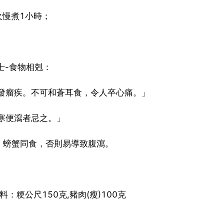
火慢煮1小時；
士-食物相剋：
發瘤疾。不可和蒼耳食，令人卒心痛。」
寒便瀉者忌之。」
、螃蟹同食，否則易導致腹瀉。
：粳公尺150克,豬肉(瘦)100克