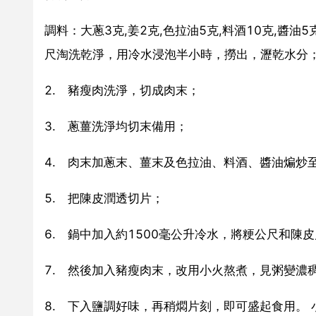
調料：大蔥3克,姜2克,色拉油5克,料酒10克,醬油
尺淘洗乾淨，用冷水浸泡半小時，撈出，瀝乾水分
2. 豬瘦肉洗淨，切成肉末；
3. 蔥薑洗淨均切末備用；
4. 肉末加蔥末、薑末及色拉油、料酒、醬油煸炒
5. 把陳皮潤透切片；
6. 鍋中加入約1500毫公升冷水，將粳公尺和陳
7. 然後加入豬瘦肉末，改用小火熬煮，見粥變濃
8. 下入鹽調好味，再稍燜片刻，即可盛起食用。 