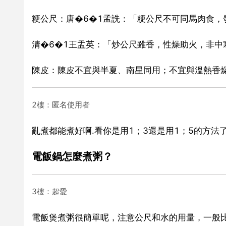
粳公尺：唐�6�1孟詵：「粳公尺不可同馬肉食，
清�6�1王盂英：「炒公尺雖香，性燥助火，非中
陳皮：陳皮不宜與半夏、南星同用；不宜與溫熱香
2樓：匿名使用者
亂煮都能煮好啊.看你是用1；3還是用1；5的方法
電飯鍋怎麼煮粥？
3樓：超愛
電飯煲煮粥很簡單呢，注意公尺和水的用量，一般比