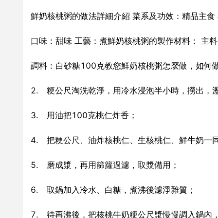
鮮奶核桃粥的做法詳細介紹 菜系及功效：精品主食 
口味：甜味 工藝：煮鮮奶核桃粥的製作材料： 主料：粳
調料：白砂糖100克教您鮮奶核桃粥怎麼做，如何
2. 粳公尺淘洗乾淨，用冷水浸泡半小時，撈出，
3. 用油把100克桃仁炸香；
4. 把粳公尺、油炸核桃仁、生核桃仁、鮮牛奶一
5. 磨成漿，再用篩籮過濾，取漿備用；
6. 取鍋加入冷水、白糖，煮沸後濾淨雜質；
7. 待再沸後，把核桃牛奶粳公尺漿慢慢調入鍋內