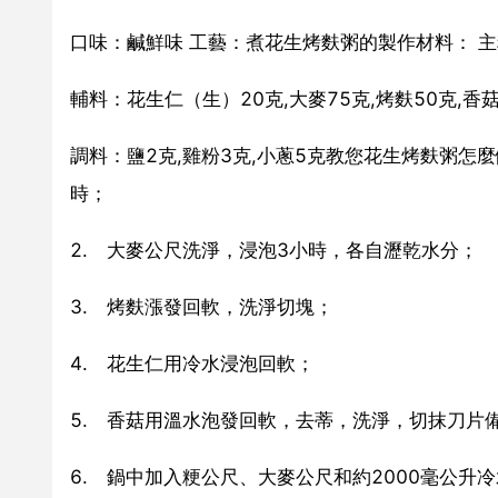
口味：鹹鮮味 工藝：煮花生烤麩粥的製作材料： 主
輔料：花生仁（生）20克,大麥75克,烤麩50克,香
調料：鹽2克,雞粉3克,小蔥5克教您花生烤麩粥怎
時；
2. 大麥公尺洗淨，浸泡3小時，各自瀝乾水分；
3. 烤麩漲發回軟，洗淨切塊；
4. 花生仁用冷水浸泡回軟；
5. 香菇用溫水泡發回軟，去蒂，洗淨，切抹刀片
6. 鍋中加入粳公尺、大麥公尺和約2000毫公升