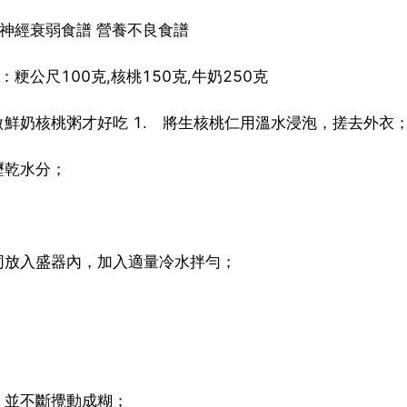
神經衰弱食譜 營養不良食譜
公尺100克,核桃150克,牛奶250克
做鮮奶核桃粥才好吃 1. 將生核桃仁用溫水浸泡，搓去外衣
瀝乾水分；
同放入盛器內，加入適量冷水拌勻；
，並不斷攪動成糊；