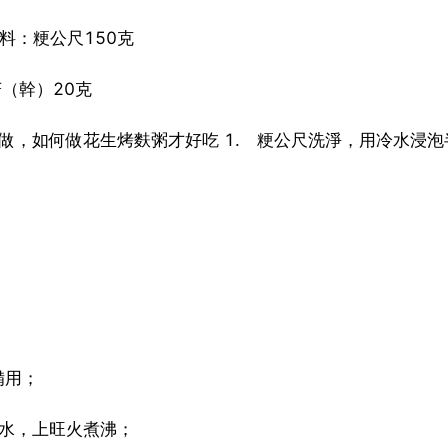
料：粳公尺150克
菇（幹）20克
麼做，如何做花生烤麩粥才好吃 1. 粳公尺洗淨，用冷水浸泡
備用；
冷水，上旺火煮沸；