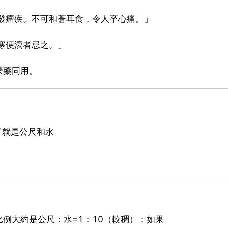
發瘤疾。不可和蒼耳食，令人卒心痛。」
寒便瀉者忌之。」
燥藥同用。
了就是公尺和水
例大約是公尺：水=1：10（較稠）；如果