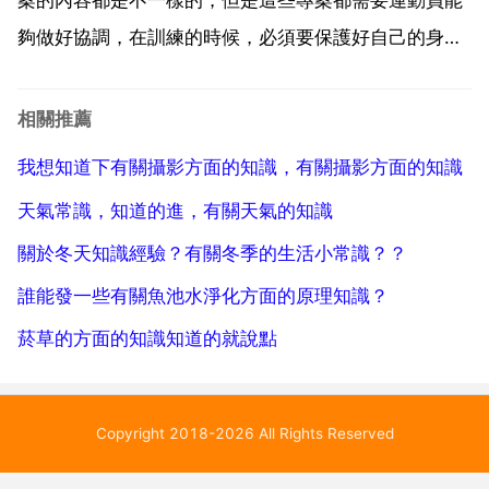
夠做好協調，在訓練的時候，必須要保護好自己的身
體。跑步是最基本的鍛鍊方式 跳繩要注意手腕損傷等。
跑步是最基本的鍛鍊方式，而且可以讓全身的部位都得
相關推薦
到放鬆 跳繩要注意手腕損傷，因為使力的部位在手腕，
我想知道下有關攝影方面的知識，有關攝影方面的知識
要加強手腕...
天氣常識，知道的進，有關天氣的知識
關於冬天知識經驗？有關冬季的生活小常識？？
誰能發一些有關魚池水淨化方面的原理知識？
菸草的方面的知識知道的就說點
Copyright 2018-2026 All Rights Reserved