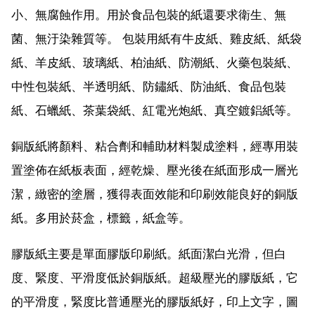
小、無腐蝕作用。用於食品包裝的紙還要求衛生、無
菌、無汙染雜質等。 包裝用紙有牛皮紙、雞皮紙、紙袋
紙、羊皮紙、玻璃紙、柏油紙、防潮紙、火藥包裝紙、
中性包裝紙、半透明紙、防鏽紙、防油紙、食品包裝
紙、石蠟紙、茶葉袋紙、紅電光炮紙、真空鍍鋁紙等。
銅版紙將顏料、粘合劑和輔助材料製成塗料，經專用裝
置塗佈在紙板表面，經乾燥、壓光後在紙面形成一層光
潔，緻密的塗層，獲得表面效能和印刷效能良好的銅版
紙。多用於菸盒，標籤，紙盒等。
膠版紙主要是單面膠版印刷紙。紙面潔白光滑，但白
度、緊度、平滑度低於銅版紙。超級壓光的膠版紙，它
的平滑度，緊度比普通壓光的膠版紙好，印上文字，圖