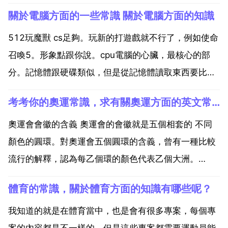
關於電腦方面的一些常識 關於電腦方面的知識
512玩魔獸 cs足夠。玩新的打遊戲就不行了，例如使命
召喚5。形象點跟你說。cpu電腦的心臟，最核心的部
分。記憶體跟硬碟類似，但是從記憶體讀取東西要比從
硬碟快好多，所以正在執行的程式需要把相關需要cpu
考考你的奧運常識，求有關奧運方面的英文常識！！急用！！！
處理的資料放在記憶體裡頭。這也是為什麼你可以從硬
碟上劃分一部分空間作為 虛擬記憶體 的原因，他們都...
奧運會會徽的含義 奧運會的會徽就是五個相套的 不同
顏色的圓環。對奧運會五個圓環的含義，曾有一種比較
流行的解釋，認為每乙個環的顏色代表乙個大洲。
1979年6月國際奧委會出版的 奧林匹克雜誌 第一百四
體育的常識，關於體育方面的知識有哪些呢？
十期指出，這種說法是錯誤的。根據奧林匹克憲章，五
環的含義是象徵五大洲的團結以及全世界的運動員，以
我知道的就是在體育當中，也是會有很多專案，每個專
公正 坦...
案的內容都是不一樣的，但是這些專案都需要運動員能