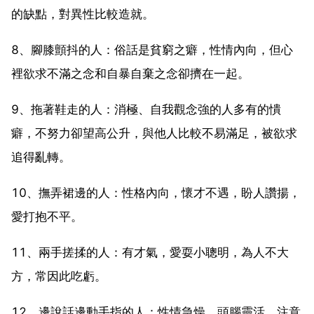
的缺點，對異性比較造就。
8、腳膝顫抖的人：俗話是貧窮之癖，性情內向，但心
裡欲求不滿之念和自暴自棄之念卻擠在一起。
9、拖著鞋走的人：消極、自我觀念強的人多有的憒
癖，不努力卻望高公升，與他人比較不易滿足，被欲求
追得亂轉。
10、撫弄裙邊的人：性格內向，懷才不遇，盼人讚揚，
愛打抱不平。
11、兩手搓揉的人：有才氣，愛耍小聰明，為人不大
方，常因此吃虧。
12、邊說話邊動手指的人：性情急燥，頭腦靈活，注意