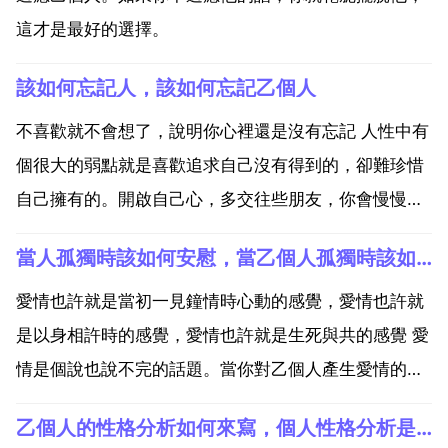
這才是最好的選擇。
該如何忘記人，該如何忘記乙個人
不喜歡就不會想了，說明你心裡還是沒有忘記 人性中有
個很大的弱點就是喜歡追求自己沒有得到的，卻難珍惜
自己擁有的。開啟自己心，多交往些朋友，你會慢慢的
發現有很多好女孩的，也許她們中就有你的白雪公主。
當人孤獨時該如何安慰，當乙個人孤獨時該如何安慰？
忘記乙個人要麼需要時間，要麼需要新歡 真正走進過自
己心裡的人永遠也忘不掉 很多峩們以為一輩子都不會忘
愛情也許就是當初一見鐘情時心動的感覺，愛情也許就
記旳事...
是以身相許時的感覺，愛情也許就是生死與共的感覺 愛
情是個說也說不完的話題。當你對乙個人產生愛情的時
候，你的心是惶恐而不安的，你不知道對方的感受，你
乙個人的性格分析如何來寫，個人性格分析是什麼？
要隱藏自己的心情，因為你是個矜持的人。也許你當初