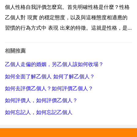
愛的根本就是你心中的乙個影子，你給他披上了一件夢
個人性格自我評價怎麼寫。首先明確性格是什麼？性格
的衣裳，你...
乙個人對 現實 的穩定態度，以及與這種態度相適應的
習慣的行為方式中 表現 出來的特徵。這就是性格，是
與心理活動相適應的行為特徵。可以掩飾的 與心理不相
符合的外在行為，不是這個人的性格特徵。人的性格特
相關推薦
徵組成很豐富，從心理學範疇分析，可以把人物的性格
乙個人走偏的婚姻，另乙個人該如何收場？
概括...
如何全面了解乙個人 如何了解乙個人？
如何去評價乙個人？如何評價乙個人？
如何評價人，如何評價乙個人？
如何忘記人，如何忘記乙個人