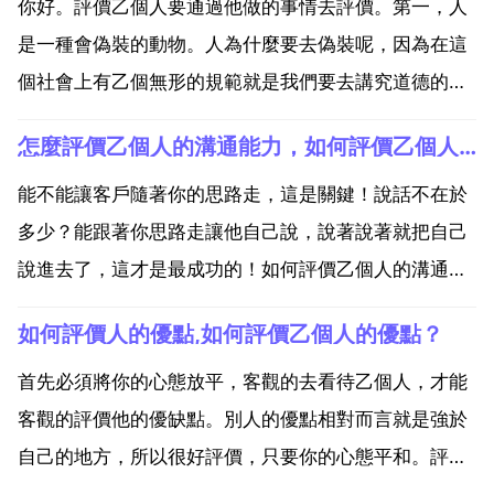
你好。評價乙個人要通過他做的事情去評價。第一，人
是一種會偽裝的動物。人為什麼要去偽裝呢，因為在這
個社會上有乙個無形的規範就是我們要去講究道德的規
則。乙個人如果不去做事，我們平常很難去看懂乙個
怎麼評價乙個人的溝通能力，如何評價乙個人的溝通能力
人，看懂乙個人的路數。人和人是不一樣的。除了外在
的表象，還有其內在的人品。第二，通過做事去看待乙
能不能讓客戶隨著你的思路走，這是關鍵！說話不在於
個人 別人不去...
多少？能跟著你思路走讓他自己說，說著說著就把自己
說進去了，這才是最成功的！如何評價乙個人的溝通能
力 主要看三個問題 通常情況下，是主動與別人溝通還
如何評價人的優點,如何評價乙個人的優點？
是被動溝通？在與回別人溝通時，答注意力是否集中？
在表達自己的意圖時，資訊是否充分？主動溝通者與被
首先必須將你的心態放平，客觀的去看待乙個人，才能
動溝通者的...
客觀的評價他的優缺點。別人的優點相對而言就是強於
自己的地方，所以很好評價，只要你的心態平和。評價
乙個人的優點一般用到那些詞？在工作上勤勤懇懇 任勞