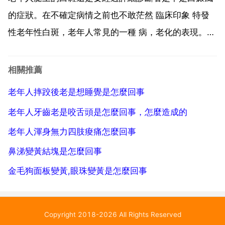
西沙必利這一...
的症狀。在不確定病情之前也不敢茫然 臨床印象 特發
性老年性白斑，老年人常見的一種 病，老化的表現。建
議去正規公立醫院 科就診，確診後可以不予處理。歲數
大了 有白斑也很正常 你真孝順 老年性白斑。是一種老
相關推薦
年朋友經常得的 病，也是一種老年退化的表現，所以
老年人摔跤後老是想睡覺是怎麼回事
生...
老年人牙齒老是咬舌頭是怎麼回事，怎麼造成的
老年人渾身無力四肢痠痛怎麼回事
鼻涕變黃結塊是怎麼回事
金毛狗面板變黃,眼珠變黃是怎麼回事
Copyright 2018-2026 All Rights Reserved