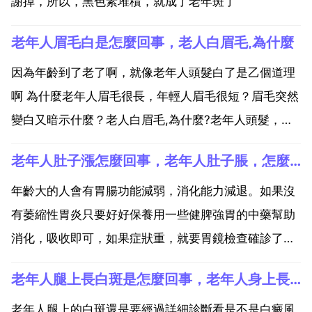
謝掉，所以，黑色素堆積，就成了老年斑了
老年人眉毛白是怎麼回事，老人白眉毛,為什麼
因為年齡到了老了啊，就像老年人頭髮白了是乙個道理
啊 為什麼老年人眉毛很長，年輕人眉毛很短？眉毛突然
變白又暗示什麼？老人白眉毛,為什麼?老年人頭髮，眉
毛和身體其他部分的毛髮變白都是屬於正常的現象，建
老年人肚子漲怎麼回事，老年人肚子脹，怎麼回事啊？
議您不用擔心，這是由於老年人身體中的酪氨酸酶活性
降低，影響了黑色素的合成代謝，導致黑色素不易形
年齡大的人會有胃腸功能減弱，消化能力減退。如果沒
成，導致頭...
有萎縮性胃炎只要好好保養用一些健脾強胃的中藥幫助
消化，吸收即可，如果症狀重，就要胃鏡檢查確診了，
我爸爸以前就是經常胃脹，也許是因為感覺工作壓力
老年人腿上長白斑是怎麼回事，老年人身上長白斑是怎麼回事
大，而且生活起居飲食沒有一點規律引起的。每次沒胃
口吃飯或者胃脹想吐的時候就吃點藥，比如口服嗎丁啉
老年人腿上的白斑還是要經過詳細診斷看是不是白癜風