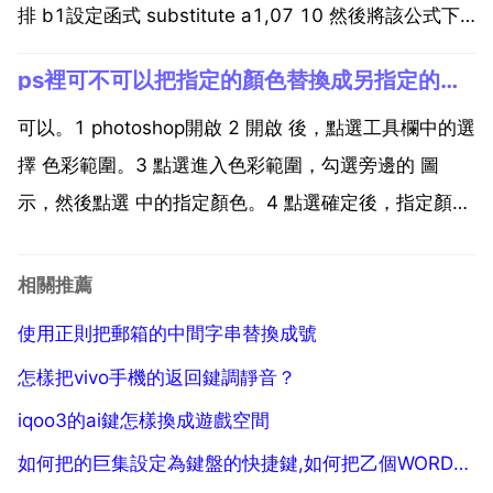
排 b1設定函式 substitute a1,07 10 然後將該公式下
拉複製即可。substitute text,old text,new
ps裡可不可以把指定的顏色替換成另指定的顏色
text,instance num ...
可以。1 photoshop開啟 2 開啟 後，點選工具欄中的選
擇 色彩範圍。3 點選進入色彩範圍，勾選旁邊的 圖
示，然後點選 中的指定顏色。4 點選確定後，指定顏色
就被載入了選區。5 設定好前景色，alt del鍵就可以替
換成別的顏色了。可以。點開 選擇 色彩範圍 在選擇下
相關推薦
拉列表裡選 取樣顏色 吸...
使用正則把郵箱的中間字串替換成號
怎樣把vivo手機的返回鍵調靜音？
iqoo3的ai鍵怎樣換成遊戲空間
如何把的巨集設定為鍵盤的快捷鍵,如何把乙個WORD的巨集設定為乙個鍵盤的快捷鍵