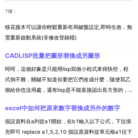
7樓：
移花接木可以讓你輕鬆重新布局鍵盤設定,即時生效，無
需重新啟動系統(非修改登錄檔)
CADLISP批量把圖形替換成另圖形
呵呵，這個好象是只能用lisp寫個小程式來得快些，程
式倒不難，關鍵不知道你要把它們改成什麼，隨便寫乙
個給你也沒用處，還有lisp是不能直接認出長方形的，
它認出來的是多線段，你能確定你這些長方形都在乙個
excel中如何把原來數字替換成另外的數字
沒了別的多線段的圖層或者是顏色能明確區別它們也
行，要是沒有的話，得多加一段專門識別哪些多線段是
假設資料在a列從a1開始，在b1輸入以下公式，下拉填
長方形...
充即可 replace a1,5,2,10 假設原資料從單元格a1往下