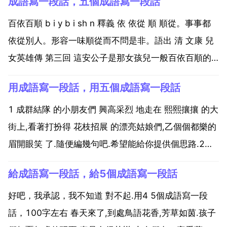
成語寫一段話，五個成語寫一段話
百依百順 b i y b i sh n 釋義 依 依從 順 順從。事事都
依從別人。形容一味順從而不問是非。語出 清 文康 兒
女英雄傳 第三回 這安公子是那女孩兒一般百依百順的
人。正音 順 不能讀作 s n 辨形 依 不能寫作 衣 近義 言
用成語寫一段話，用五個成語寫一段話
聽計從 千隨百順 唯命是聽 反義 我行我素 剛愎自用 毫
不遷就...
1 成群結隊 的小朋友們 興高采烈 地走在 熙熙攘攘 的大
街上,看著打扮得 花枝招展 的漂亮姑娘們,乙個個都樂的
眉開眼笑 了.隨便編幾句吧.希望能給你提供個思路.2項
羽焦躁不安地自言自語 真是難以置信，我浩浩蕩蕩的大
給成語寫一段話，給5個成語寫一段話
軍，竟然全軍覆沒了。是那五個？隨便嗎 第一組。割臂
之交 下里巴人 陽春白雪 杯弓蛇...
好吧，我承認，我不知道 對不起.用4 5個成語寫一段
話，100字左右 春天來了,到處鳥語花香,芳草如茵.孩子