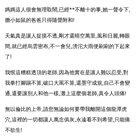
媽媽這人很會無理取鬧,已經**不離十的事,她一聲令下,
膽小如鼠的爸爸只得隨聲附和!
天氣真是讓人捉摸不透,剛才還晴空萬里,風和日麗,轉眼
間,就已經烏雲密布,不一會兒,滂沱大雨便刷刷的下起來
了!
我恨這糟糕透頂的老師,因為他實在是讓人難以忍受,對
我拳打腳踢不算,破口大罵不算,還墨守成規,自己不會變
通,還要讓別人和他一樣,灘上這麼個老師,真令人頭痛!
無以倫比的上帝,請您無論如何要帶我離開這個龍潭虎
穴,這裡的一切都讓人萬念俱灰,永遠看不到希望,只能痛
不欲生!