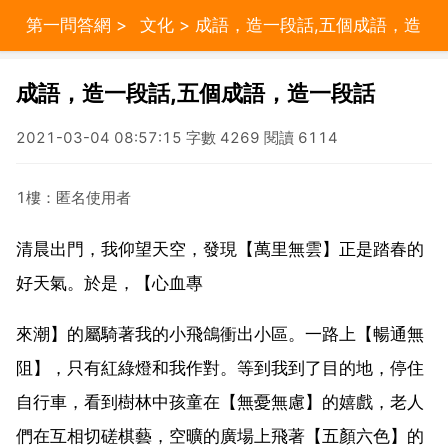
第一問答網
>
文化
> 成語，造一段話,五個成語，造
一段話
成語，造一段話,五個成語，造一段話
2021-03-04 08:57:15 字數 4269 閱讀 6114
1樓：匿名使用者
清晨出門，我仰望天空，發現【萬里無雲】正是踏春的
好天氣。於是，【心血專
來潮】的屬騎著我的小飛鴿衝出小區。一路上【暢通無
阻】，只有紅綠燈和我作對。等到我到了目的地，停住
自行車，看到樹林中孩童在【無憂無慮】的嬉戲，老人
們在互相切磋棋藝，空曠的廣場上飛著【五顏六色】的