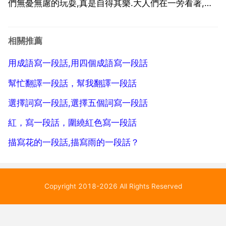
們無憂無慮的玩耍,真是自得其樂.大人們在一旁看著,彷
彿也回到了兒童時代,竟然情不自禁地歡呼起來.真是一
片生機勃勃的景象.春雨不知什麼時候下了起來,孩子們
相關推薦
在雨傘下露出幸福的笑臉.請用其中5個成語...
用成語寫一段話,用四個成語寫一段話
幫忙翻譯一段話，幫我翻譯一段話
選擇詞寫一段話,選擇五個詞寫一段話
紅，寫一段話，圍繞紅色寫一段話
描寫花的一段話,描寫雨的一段話？
Copyright 2018-2026 All Rights Reserved