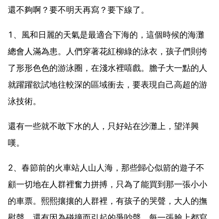
還不夠啊？要不明天再寫？要下線了。
1、風和日麗的天氣是最適合下海的，這個時候的海灘
總會人滿為患。人們穿著花紅柳綠的泳衣，孩子們則挎
了形形色色的游泳圈，在淺水裡嘻戲。膽子大一點的人
就躍躍欲試地往較深的區域衝去，要表現自己高超的游
泳技術。
還有一些就不敢下水的人，只好站在沙灘上，望洋興
嘆。
2、春節前的火車站人山人海，那些歸心似箭的遊子不
顧一切地在人群裡奮力拼搏，只為了能買到那一張小小
的車票。熙熙攘攘的人群裡，有孩子的哭聲，大人的撫
慰聲，還有因為碰撞而引起的爭吵聲。每一張臉上都寫