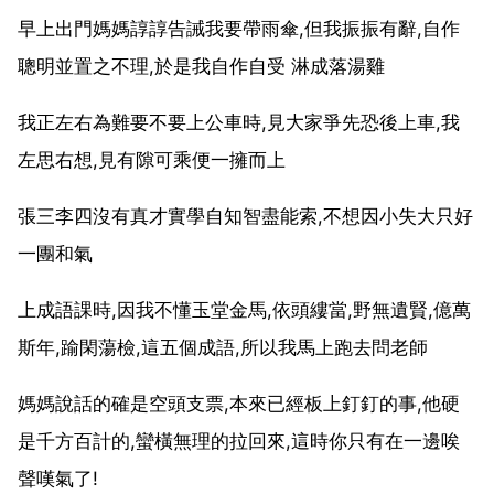
早上出門媽媽諄諄告誡我要帶雨傘,但我振振有辭,自作
聰明並置之不理,於是我自作自受 淋成落湯雞
我正左右為難要不要上公車時,見大家爭先恐後上車,我
左思右想,見有隙可乘便一擁而上
張三李四沒有真才實學自知智盡能索,不想因小失大只好
一團和氣
上成語課時,因我不懂玉堂金馬,依頭縷當,野無遺賢,億萬
斯年,踰閑蕩檢,這五個成語,所以我馬上跑去問老師
媽媽說話的確是空頭支票,本來已經板上釘釘的事,他硬
是千方百計的,蠻橫無理的拉回來,這時你只有在一邊唉
聲嘆氣了!