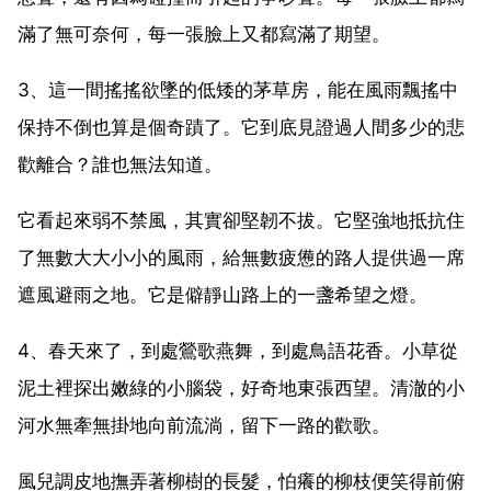
滿了無可奈何，每一張臉上又都寫滿了期望。
3、這一間搖搖欲墜的低矮的茅草房，能在風雨飄搖中
保持不倒也算是個奇蹟了。它到底見證過人間多少的悲
歡離合？誰也無法知道。
它看起來弱不禁風，其實卻堅韌不拔。它堅強地抵抗住
了無數大大小小的風雨，給無數疲憊的路人提供過一席
遮風避雨之地。它是僻靜山路上的一盞希望之燈。
4、春天來了，到處鶯歌燕舞，到處鳥語花香。小草從
泥土裡探出嫩綠的小腦袋，好奇地東張西望。清澈的小
河水無牽無掛地向前流淌，留下一路的歡歌。
風兒調皮地撫弄著柳樹的長髮，怕癢的柳枝便笑得前俯