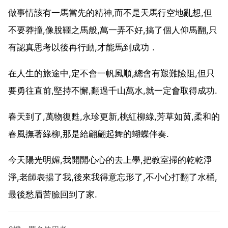
做事情該有一馬當先的精神,而不是天馬行空地亂想,但
不要莽撞,像脫韁之馬般,萬一弄不好,搞了個人仰馬翻,只
有認真思考以後再行動,才能馬到成功．
在人生的旅途中,定不會一帆風順,總會有艱難險阻,但只
要勇往直前,堅持不懈,翻過千山萬水,就一定會取得成功.
春天到了,萬物復甦,永珍更新,桃紅柳綠,芳草如茵,柔和的
春風撫著綠柳,那是給翩翩起舞的蝴蝶伴奏.
今天陽光明媚,我開開心心的去上學,把教室掃的乾乾淨
淨,老師表揚了我,後來我得意忘形了,不小心打翻了水桶,
最後愁眉苦臉回到了家.