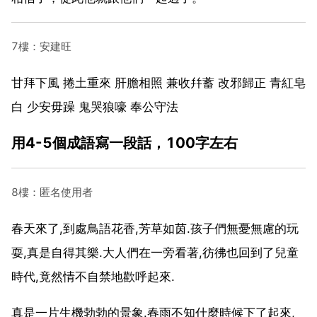
7樓：安建旺
甘拜下風 捲土重來 肝膽相照 兼收幷蓄 改邪歸正 青紅皂
白 少安毋躁 鬼哭狼嚎 奉公守法
用4-5個成語寫一段話，100字左右
8樓：匿名使用者
春天來了,到處鳥語花香,芳草如茵.孩子們無憂無慮的玩
耍,真是自得其樂.大人們在一旁看著,彷彿也回到了兒童
時代,竟然情不自禁地歡呼起來.
真是一片生機勃勃的景象.春雨不知什麼時候下了起來,