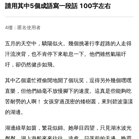
請用其中5個成語寫一段話 100字左右
4樓：匿名使用者
五月的天空中，驕陽似火。幾個挑著行李趕路的人走得
汗流浹背，也不肯停下來歇息一下。他們雖然氣喘吁
吁，卻仍然健步如飛。
其中乙個還忙裡偷閒地開了個玩笑，逗得另外幾個嘿嘿
直樂，但他們絲毫不放慢腳下的速度。這真是些能夠吃
苦耐勞的人啊！ 女孩穿過茂密的矮樹叢，來到碧波蕩漾
的湖邊。
湖邊綠草如茵，繁花似錦。她舉目四望，只見湖水波光
粼粼，湖上遊船來來往往。遠處，日落前的天邊，晚霞