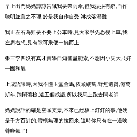
早上出門媽媽諄諄告誡我要帶雨傘,但我振振有辭,自作
聰明並置之不理,於是我自作自受 淋成落湯雞
我正左右為難要不要上公車時,見大家爭先恐後上車,我
左思右想,見有隙可乘便一擁而上
張三李四沒有真才實學自知智盡能索,不想因小失大只好
一團和氣
上成語課時,因我不懂玉堂金馬,依頭縷當,野無遺賢,億萬
斯年,踰閑蕩檢,這五個成語,所以我馬上跑去問老師
媽媽說話的確是空頭支票,本來已經板上釘釘的事,他硬
是千方百計的,蠻橫無理的拉回來,這時你只有在一邊唉
聲嘆氣了!