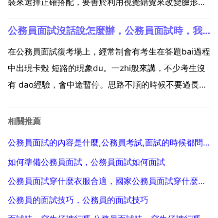
裝來選擇正確搭配，要善於利用視覺錯覺來改變臉形。
髮型可以隨意，但切記，不要誇張 怪異，特別是頭髮的
公務員面試沒話說怎麼辦，公務員面試時，我答題的時候感到沒話說怎麼辦
顏色，建議原黑色。要符合自己的年齡 服裝 場合 所應
聘崗位。頭髮上不建議使用任務飾品。其次，可以適當
在公務員面試復考場上，經常制會有考生在答題bai過程
地...
中出現卡殼 短路的現象du。一zhi般來講，不少考生沒
有 dao經驗，會中途暫停。思路不順的時候不要過長地
停頓，也不要重複某乙個詞語或者某一句話，那樣的話
就等同於向考官傳送乙個訊號，即你在這裡遇到了障
相關推薦
礙。正確的方法應該是 不求完美，躍過障礙，盡快進...
公務員面試的內容是什麼,公務員考試,面試的時候都問什麼
如何準備公務員面試，公務員面試如何面試
公務員面試穿什麼衣服合適，國家公務員面試穿什麼衣服最好？
公務員的面試技巧，公務員的面試技巧