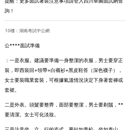
提醒：更多面試著裝注意事項請登入四川華圖面試網查
詢！
10樓：湖南考試中公網
公****面試準備
：一是衣服。建議要準備一身整潔的衣服，男士要穿正
裝，即西裝回+領帶+白襯衫+黑皮鞋答（深色襪子），
女士要裝職業套裝，可根據氣溫情況決定下身著套褲或
套裙。
二是外表。頭髮要整齊，面部要整潔，男士要剃鬚，**
要清潔。女士可化淡妝。
三是注意坐、立、行的姿式。要站如青松，坐如泰山，