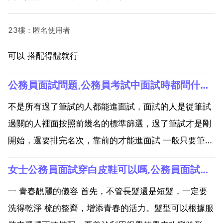
23樓：匿名使用者
可以 搭配得體就行
公務員面試問題,公務員考試中面試時都問什麼樣的問題？謝謝
不是所有過了筆試的人都能進面試，面試的人是從筆試
過關的人裡面按照前幾名的標準篩選，過了筆試才是剛
開始，還要排完名次，靠前的才能進面試 一般只要筆試
進入前三的比例就能進入面試。北京和上海是先考資格
女士公務員面試穿白皮鞋可以嗎,公務員面試時,可以穿白色淺跟皮鞋嗎
證，在由用人單位組織考試。公 中面試時都問什麼樣的
問題？謝謝 一般情況下，有關個人背景的材料已填寫在
一 青春靚麗的儀容 首先，不管長髮還是短髮，一定要
履歷表...
洗得乾淨 梳的整齊，增添青春的活力。髮型可以根據服