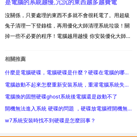
是電腦的系統越慢,冗沉的東西越多越費電
不匹配。win7 自帶的驅動比較多，一般來說，都可
以。有兩種方法。一把別人電腦的光碟機拿到自己電腦
沒關係，只要處理的東西不多就不會很耗電了。用超級
進行裝...
兔子清理一下登錄檔，再用優化大師清理系統垃圾！關
掉一些不必要的程序！電腦越用越慢 你安裝優化大師優
化一下，如果你要重新安裝系統我可以幫你。用u盤裝
啊！或到電腦城花幾塊錢就能賣到光碟！估計你的電腦
相關推薦
很就沒有清理了吧！建議你用或者金山衛士裡面有個開
什麼是電腦硬碟，電腦硬碟是什麼？硬碟在電腦的哪個地方？
機加速！這...
電腦啟動不起來怎麼重新安裝系統，重灌電腦系統失敗後 怎麼重新啟動不了
電腦換的固態硬碟ghost系統後電腦還是啟動不了
開機無法進入系統 硬碟的問題 ，硬碟放電腦裡開機無法進系統（插別的電腦裡也進不去），連BIOS也進不
w7系統安裝時找不到硬碟是怎麼回事？