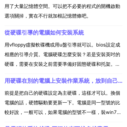
用了大量記憶體空間。可以把不必要的程式的開機啟動
選項關掉，實在不行就加根記憶體條吧。
從硬碟引導的電腦如何安裝系統
用vfloppy虛擬軟碟機或用u盤引導就可以。bios設定成
相應的引導介質。電腦硬碟怎麼安裝？若是安裝英吋的
硬碟，需要在安裝之前需要準備好固態硬碟和托架。托
架的作用是把寸的固態硬碟轉換成寸。先看看追風者pa
用硬碟在別的電腦上安裝作業系統，放到自己的電腦上能用嗎
機箱托架，托架上有四個突出的位置。一邊兩個。如果
選擇同時安裝兩個驅動器，請將新安裝連線到埠，將...
前提是把自己的硬碟設定為主硬碟，這樣才可以。換個
電腦的話，硬體驅動要更新一下。電腦是同一型號的比
較好說，一般可以，如果電腦的型號不一樣，裝win7，
應該也可以用。這種情況下，不能用的原因一般是驅動