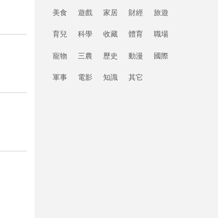
美食
遊戲
家居
財經
旅遊
育兒
科學
收藏
體育
職場
寵物
三農
歷史
動漫
國際
軍事
電影
知識
其它