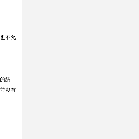
也不允
的請
並沒有