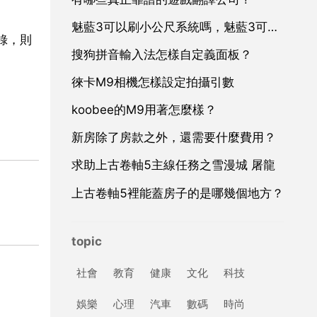
魅藍3可以刷小公尺系統嗎，魅藍3可以刷miui嗎
錄，則
搜狗拼音輸入法怎樣自定義面板？
徠卡M9相機怎樣設定拍攝引數
koobee的M9用著怎麼樣？
新房除了房款之外，還需要什麼費用？
求助上古卷軸5主線任務之雪漫城 屠龍
上古卷軸5裡能蓋房子的是哪幾個地方？
topic
社會
教育
健康
文化
科技
娛樂
心理
汽車
數碼
時尚