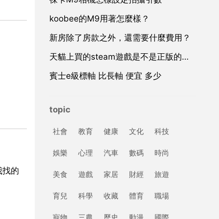
koobee的M9用著怎麼樣？
新房除了房款之外，還需要什麼費用？
天貓上買的steam遊戲是不是正版的請高手回答
賓士e級標軸 比長軸 便宜 多少
topic
社會
教育
健康
文化
科技
娛樂
心理
汽車
數碼
時尚
我找的
美食
遊戲
家居
財經
旅遊
育兒
科學
收藏
體育
職場
寵物
三農
歷史
動漫
國際