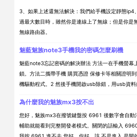
3、如果上述還無法解決：我們給手機設定靜態ip4
過最大數目時，雖然你是連線上了無線；但是你是
無線路由器。
魅藍魅族note3手機我的密碼怎麼刷機
魅藍note3忘記密碼的解決辦法 方法一在手機螢幕
鎖。方法二攜帶手機 購買憑證 保修卡等相關證明
機驅動程式。2 然後手機開啟usb除錯，用usb資料
為什麼我的魅族mx3按不出
您好，魅族mx3在撥號鍵盤按 6961 後數字會自
輔助就能看到完整開發者模式。關閉的話輸入 696
我按 6961 進不去 您好，你好，該 不是進入 是開