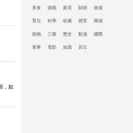
美食
遊戲
家居
財經
旅遊
育兒
科學
收藏
體育
職場
寵物
三農
歷史
動漫
國際
軍事
電影
知識
其它
新，如