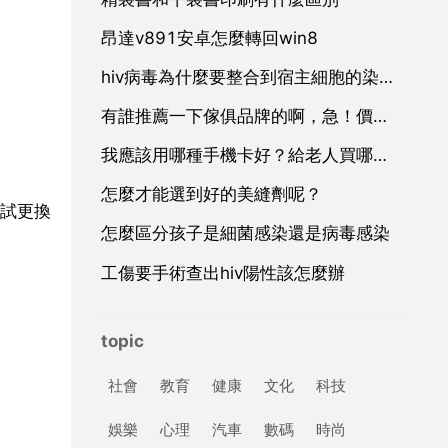
昂達v891安卓怎麼轉回win8
hiv病毒為什麼要整合到宿主細胞的染色體中
有誰推薦一下傢俱品牌的啊，急！價效比高，環保的，謝謝啦！
我應該用哪種手機卡好？給老人買哪種手機卡好？？
怎麼才能選到好的美縫劑呢？
嘗試更換
怎麼區分孩子是細菌感染還是病毒感染
工傷要手術查出hiv陽性該怎麼辦
topic
社會
教育
健康
文化
科技
娛樂
心理
汽車
數碼
時尚