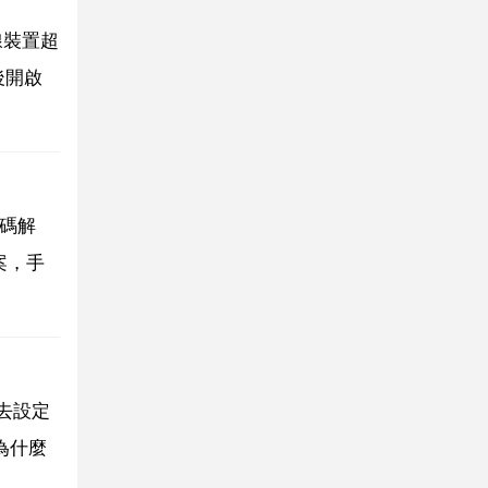
線裝置超
後開啟
密碼解
案，手
後去設定
為什麼