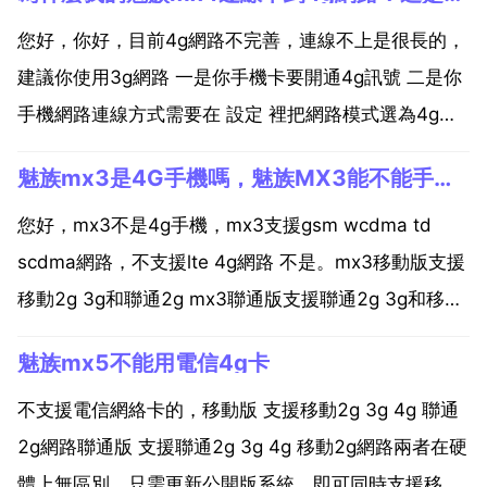
您好，你好，目前4g網路不完善，連線不上是很長的，
建議你使用3g網路 一是你手機卡要開通4g訊號 二是你
手機網路連線方式需要在 設定 裡把網路模式選為4g網
路 三是需要在4g訊號覆蓋區域，在有的農村沒有4g網
魅族mx3是4G手機嗎，魅族MX3能不能手機成4G
路。魅族mx4為什麼用不到移動4g網路 mx4目前公布
的有4款產品 魅族mx4 雙4g 版 ...
您好，mx3不是4g手機，mx3支援gsm wcdma td
scdma網路，不支援lte 4g網路 不是。mx3移動版支援
移動2g 3g和聯通2g mx3聯通版支援聯通2g 3g和移動
2g 不是，不管是移動還是聯通都不支援4g制式。不是
魅族mx5不能用電信4g卡
哦，mx3現在不支援4g的 您好，魅族mx3不支援4g網
路的，...
不支援電信網絡卡的，移動版 支援移動2g 3g 4g 聯通
2g網路聯通版 支援聯通2g 3g 4g 移動2g網路兩者在硬
體上無區別，只需更新公開版系統，即可同時支援移動