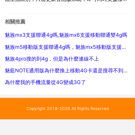
聯通的2g 3g 4g網路。但同一時間僅限1個卡槽使用4g
網路，預設為開啟資料流量的卡，手機不支援電信網
相關推薦
路。魅族mx5不支援電信版...
魅族mx3支援聯通4g嗎,魅族mx6支援移動聯通雙4g嗎
魅族m5移動版支援聯通4g嗎，魅族mx5移動版支援聯通4g嗎
魅族4pro搜的到4g，但是為什麼連線不上
魅藍NOTE通用版為什麼換上移動4G卡還是搜尋不到4G網路
為什麼我的手機流量從4G變成3G了
Copyright 2018-2026 All Rights Reserved