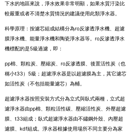
下水的地區來說，淨水效果非常明顯，如果水質汙染比
較嚴重或者不清楚水質情況的建議使用此類淨水器。
科學原理：按濾芯組成結構分為ro反滲透淨水機、超濾
膜淨水機、能量淨水機和陶瓷淨水器等。ro反滲透淨水
機標配的是5級過濾，即：
pp棉、顆粒炭、壓縮炭、ro反滲透膜、後置活性炭（也
稱小t33）5級；超濾淨水器是以超濾膜為主，其它濾芯
如活性炭（不包括能量濾芯）為輔。
超濾淨水器按照安裝方式分為立式與臥式兩種，立式超
濾淨水器由pp棉、顆粒活性碳、壓縮活性炭、外壓超濾
膜、t33組成；臥式超濾淨水器由不鏽鋼外殼、內壓超
濾膜、kdf組成。淨水器根據使用場所不同主要分為家