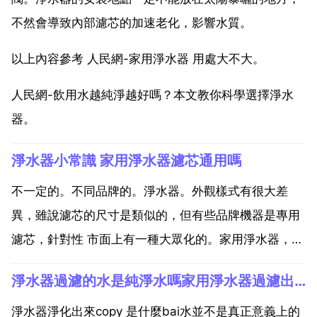
不然會導致內部濾芯的加速老化，影響水質。
以上內容參考 人民網-家用淨水器 用處大不大。
人民網-飲用水越純淨越好嗎？本文教你科學選擇淨水
器。
淨水器小常識 家用淨水器濾芯通用嗎
不一定的。不同品牌的。淨水器。外觀樣式有很大差
異，雖說濾芯的尺寸是類似的，但有些品牌機器是專用
濾芯，針對性 市面上有一種大眾化的。家用淨水器，這
種型別的濾芯就是通用的，均以10寸為主。主要是規格
淨水器過濾的水是純淨水嗎家用淨水器過濾出來的水與純淨水有什麼區別
不同，不同牌子的濾芯不通用。建議你，什麼牌子的淨
水器買什麼牌子的原裝濾芯。要是通用的話，廠家拿什
淨水器淨化出來copy 是什麼bai水並不是真正意義上的