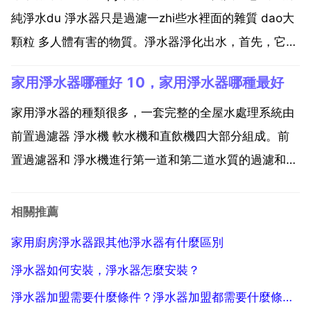
麼掙錢？明...
純淨水du 淨水器只是過濾一zhi些水裡面的雜質 dao大
顆粒 多人體有害的物質。淨水器淨化出水，首先，它是
不含細菌 雜質 有機物 重金屬等 其次，它含有人體所需
家用淨水器哪種好 10，家用淨水器哪種最好
的礦物質及微量元素，並且以離子狀態存在，易人體的
吸收 第三，水的ph值呈弱鹼性，...
家用淨水器的種類很多，一套完整的全屋水處理系統由
前置過濾器 淨水機 軟水機和直飲機四大部分組成。前
置過濾器和 淨水機進行第一道和第二道水質的過濾和淨
化，攔截自來水中的大顆粒物質和細菌等，製造出達到
了用水的標準健康水質。軟水機和終端直飲機分別對水
相關推薦
質進行軟化和高精度過濾處理，分別滿足日常的洗浴和
家用廚房淨水器跟其他淨水器有什麼區別
飲用水需...
淨水器如何安裝，淨水器怎麼安裝？
淨水器加盟需要什麼條件？淨水器加盟都需要什麼條件？需要投入多少資金？