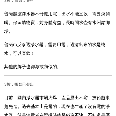
2樓：雪淑英鹿棋
普渃超濾淨水器不冊巖用電，出水不能直飲，需要燒開
喝。保留礦物質，對身體有益，長時間水壺有水州鉛御
垢。
普渃ro反滲透淨水器，需要用電，過濾出來的水是純
水，可以直飲！
其他的牌子也都激散類似的。
3樓：帳號已登出
目前，國內淨水器市場火爆，產品層出不窮，技術越來
越先進。過去基本上是電的，現在也生產了沒有電的淨
水器。於是消費者在選擇時總是猶豫不決，不知道是否