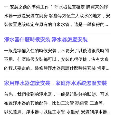
一 安裝之前的準備工作 1 淨水器位置確定 購買來的淨
水器一般是安裝在廚房 客廳等方便主人取水的地方，安
裝位置應該確定在原有的自來水管，這是一舉多得的處
理方法，不但能解決飲水的便捷，更能防止水管凍裂等
淨水器什麼時候安裝 淨水器怎麼安裝
狀況的發生。2 配件選擇 終端自來水管道分為六分或者
是四分塑膠管或者是金屬管，淨水器一般選用的四分
一般是準備入住的時候安裝，不要安了以後過很長時間
管...
不用。什麼時候安裝都可以，安裝也很便捷，沒有太多
的程式要走的。裝修時淨水器應該什麼時候安裝 肯定是
新房裝修的時候安裝啊。首先，淨水器的安裝位置有要
家用淨水器怎麼安裝，家庭淨水系統怎麼安裝
求，夏季要避免陽光直射，冬季要防止凍裂，更換濾芯
壽命的也對照明有需求，又不能破壞整體設計，所以在
首先，我們收到的淨水器，一般是組裝好的狀態。可以
新房裝修的...
布置淨水器的其他配件，比如二次管 鵝頸管 三通等。
以免遺漏。淨水器可以從主水管 水龍頭 安裝到淨水器