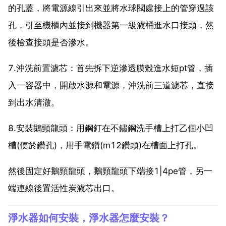
的孔蓋，將電源線引出來並將水球閥處接上的管穿過該
孔，引至機櫃內並接到機器第一級濾桶進水口接頭，然
後檢查接頭是否滲水。
7.沖洗前置濾芯：首先拆下逆滲透膜殼進水短pt管，插
入一容器中，開啟水源和電源，沖洗前三道濾芯，直接
到出水清澈。
8.安裝鵝頸龍頭：用鋼釘在不鏽鋼洗手槽上打乙個小凹
槽(便於鑽孔)，用手電鑽(m12鑽頭)在槽面上打孔。
然後固定好鵝頸龍頭，鵝頸龍頭下端接1|4pe管，另一
端連線後置活性炭濾芯出口。
淨水器如何安裝，淨水器怎麼安裝？