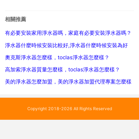
上。首先，關掉廚房的水開關，將配件中的三通安裝到
水龍頭下的主管道中。將三通上的兩根支管直接連線到
相關推薦
淨水器的進水口。然後，通過使用第二支管將淨水器的
有必要安裝家用淨水器嗎，家庭有必要安裝淨水器嗎？
廢水口直...
淨水器什麼時候安裝比較好,淨水器什麼時候安裝為好
奧克斯淨水器怎麼樣，toclas淨水器怎麼樣？
高加索淨水器質量怎麼樣，toclas淨水器怎麼樣？
美的淨水器怎麼加盟，美的淨水器加盟代理專案怎麼樣
Copyright 2018-2026 All Rights Reserved