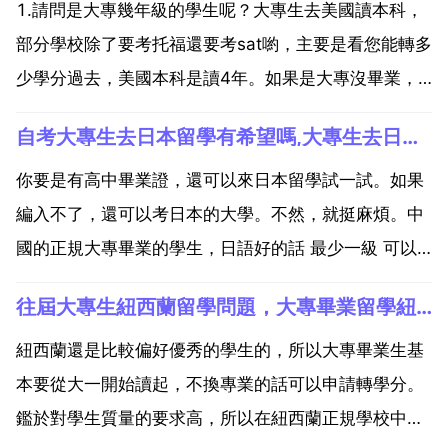
1.請問是大專幾年級的學生呢？大專生去美國讀本科，
部分學校除了要考托福還要考sat喲，主要是看您能轉多
少學分過去，美國本科是讀4年。如果是大專沒畢業，
可以申請轉學分去讀本科，但是美國大一大二是不分專
自考大專生去日本留學有希望嗎,大專生去日本留學的途徑有哪些
業的，要你的公共課程較多才能轉過去相對多的學分，
所以還是可能是從大一開始讀的。2.除了學術上的成
你要是有高中畢業證，還可以來日本留學試一試。如果
績，還...
編入不了，還可以考日本的大學。不然，就挺麻煩。中
國的正規大專畢業的學生，日語好的話 最少一級 可以
試一試日本的編入考試。你是自考大專，能不能參加編
往屆大專生紐西蘭留學問題，大專畢業留學紐西蘭條件
入考試，就要看你所報的學校審核你的材料的時候嚴格
不嚴格了。不好說能不能通過。你的這句 有動畫設計和
紐西蘭還是比較偏好優秀的學生的，所以大專畢業生基
資訊科技...
本要從大一開始讀起，不換專業的話可以申請轉學分。
鑑於對學生質量的要求高，所以在紐西蘭正規學校中接