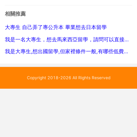
受專公升碩的學校很少，只有奧克蘭商學院 ipc 南方理
工學院 馬努卡理工學院。奧克商學院和南方理工要求有
相關推薦
2 3年的工作經驗，其它兩所學校沒有工作經驗的要
大專生 自己弄了專公升本 畢業想去日本留學
求。...
我是一名大專生，想去馬來西亞留學，請問可以直接讀研嗎
我是大專生,想出國留學,但家裡條件一般,有哪些低費用的國
Copyright 2018-2026 All Rights Reserved