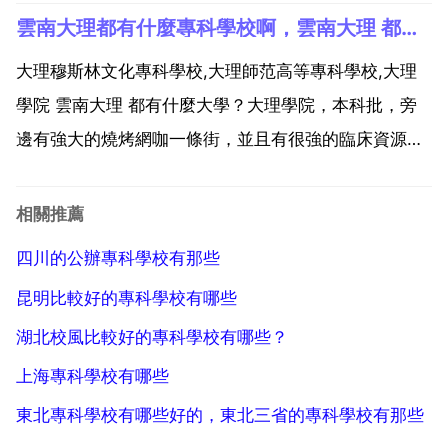
術學院 8 新疆鐵道職業技術學院 9 新疆建設職業技術學
雲南大理都有什麼專科學校啊，雲南大理 都有什麼大學？？？
院 10 新疆石河子職業技術學院 11 和田師范專科學校
12 新疆體育...
大理穆斯林文化專科學校,大理師范高等專科學校,大理
學院 雲南大理 都有什麼大學？大理學院，本科批，旁
邊有強大的燒烤網咖一條街，並且有很強的臨床資源，
及很多留學的.只有一所本科院校，大理學院。雲南大理
大學 位置 名稱見圖 大理大學 大理醫學院 位址 下關鎮
相關推薦
福文路19號 公共衛生學院 大理衛生學校 大...
四川的公辦專科學校有那些
昆明比較好的專科學校有哪些
湖北校風比較好的專科學校有哪些？
上海專科學校有哪些
東北專科學校有哪些好的，東北三省的專科學校有那些