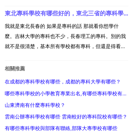
陽職業技術學院。7 湖北生物科技職業學院。8 武漢軟
東北專科學校有哪些好的，東北三省的專科學校有那些
體工程職業學院。9 鄂州職業大學。10 武漢鐵路職業
技術學院。全國排名靠前的專科學校有深圳...
我就是東北長春的 如果是專科的話 那就看你想學什
麼。吉林大學的專科也不少，長春理工的專科。別的我
就不是很清楚，基本所有學校都有專科，但還是得看你
自己想學什麼，就針對要學的專業選學校，比如要學光
電類的，長春理工 原名 光機學院 就可以，畢竟是全國
相關推薦
第乙個研究有成果的，還有好多，自己先定一下吧 遼寧
在成都的專科學校有哪些，成都的專科大學有哪些？
省交通...
哪些專科學校的小學教育專業出名,有哪些專科學校有小學教育專業
山東濟南有什麼專科學校？
雲南公辦專科學校有哪些 雲南較好的專科院校有哪些？
有哪些專科學校與部隊有聯絡,部隊大專學校有哪些