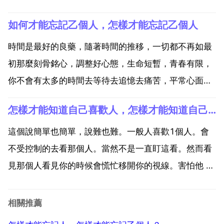
到她 他 和異性談話的時候總有些妒忌的，當她 他 看你
如何才能忘記乙個人，怎樣才能忘記乙個人
或是和你談話的時候你就會覺得無比幸福，心裡就會不
聽的想著她 他 還會很期待明天發生的事！還有很...
時間是最好的良藥，隨著時間的推移，一切都不再如最
初那麼刻骨銘心，調整好心態，生命短暫，青春有限，
你不會有太多的時間去等待去追憶去痛苦，平常心面對
一切，你將會有更多的精力面對未來！忘記是更為深刻
怎樣才能知道自己喜歡人，怎樣才能知道自己喜歡乙個人？
的記憶。所以，不要刻意的去忘記，每個人都有自己的
路程，路程中會出現各種各樣的過客，每段感情每段經
這個說簡單也簡單，說難也難。一般人喜歡1個人。會
歷每個人都是...
不受控制的去看那個人。當然不是一直盯這看。然而看
見那個人看見你的時候會慌忙移開你的視線。害怕他 她
知道你在看他 她！1個人的時候會想他 她，會亂想。比
如他 她會不會突然出現在你們家對門，或者坐車的時候
相關推薦
遇見他，又或者是在外面逛街遇到他等等。在他 她面前