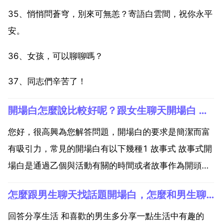
35、悄悄問蒼穹，別來可無恙？寄語白雲間，祝你永平
安。
36、女孩，可以聊聊嗎？
37、同志們辛苦了！
開場白怎麼說比較好呢？跟女生聊天開場白 怎麼說好？
您好，很高興為您解答問題，開場白的要求是簡潔而富
有吸引力，常見的開場白有以下幾種1 故事式 故事式開
場白是通過乙個與活動有關的時間或者故事作為開頭，
故事式開場白要避免複雜的情節和冗長的語言，要簡潔
怎麼跟男生聊天找話題開場白，怎麼和男生聊天找話題？
明瞭。2 開門見山式 開門見山，用精煉的語言交代活動
的意圖或主題，然後在主體部分分開論證和闡述即可。
回答分享生活 和喜歡的男生多分享一點生活中有趣的