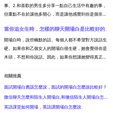
3 ...
事。2.和喜歡的男生多分享一點自己生活中有趣的事，
但重點不在於讓他多開心，而是讓他感覺到你是個非常
優秀的姑娘。3.這個是很多女生都不會管的細節，甚至
當你追女生時，怎樣的聊天開場白是比較好的
經常在男生打遊戲或者忙工作的時候去和他聊天。他精
力不集中，自然沒有時間跟你繼續開話題，分享生活 和
開場白時，說些幽默的話。每個人都不希望對方說話生
喜歡的...
硬。如果你和乙個女人的開場白很生硬，她會覺得你是
木頭，不想和你說話。因此，如果你想讓她變得真正感
興趣，你應該說更多幽默有趣的話。當兩個人聊天時，
幽默風趣的話會讓女人對你產生好奇心。她想更深入地
相關推薦
了解你。與乏味幽默的人相比，她更喜歡幽默。認識女
面試開場白應該怎麼說，面試的開場白怎麼說比較好？
人後，不要拘...
微信聊天怎麼和陌生人開場白,和微信陌生人開場白怎麼說
英語課堂如何開場，英語課開場白怎麼說