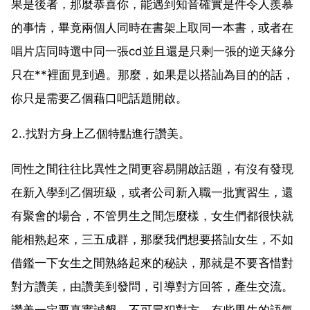
果是後者，那麼恭喜你，能遇到知音確實是件令人羨慕
的事情，畢竟兩個人同時在書架上取同一本書，或者在
唱片店同時選中同一張cd並且還是只剩一張的逆天緣分
只在**裡面見到過。那麼，如果是以搭訕為目的的話，
你只是需要乙個藉口吧話題開啟。
2..找對方身上乙個特點進行讚美。
同性之間往往比異性之間更容易開啟話題，有沒有發現
在新入學到乙個班級，或者公司新入職一批實習生，還
有聚會的場合，不管男生之間怎麼樣，女生們都很快就
能相熟起來，三五成群，那麼我們想要搭訕女生，不如
借鑑一下女生之間熟絡起來的秘訣，那就是不要吝惜對
對方讚美，由讚美到發問，引導對方回答，產生交流。
讚美一定要真實誠懇，不可冒犯對方，有些男生的語氣