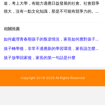
腦...
途，考上大學，有能力適應日益發展的社會。社會競爭
很大，沒有一點文化知識，那是不可能有競爭力的。家
長都希望孩子將來過得幸福啊。再說家長除了關心你的
學習外，也 關心你的身體和其他吧，只是你對學習感到
相關推薦
有壓力，又不想刻苦努力，所以只想到這些了。你一定
如何處理青春期孩子的叛逆情況，家長如何應對孩子青春期叛逆？
要為自己找...
孩子轉學後，非常不適應新的學習環境，家長該怎麼辦？
孩子放學回家後，家長的第一句話是什麼
Copyright 2018-2026 All Rights Reserved