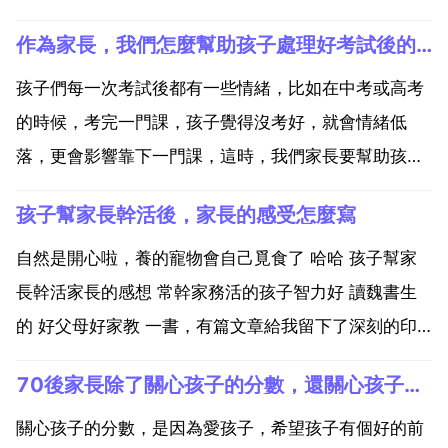
作為家長，我們怎麼幫助孩子處理好考試後的情緒
孩子們每一次考試後都有一些情緒，比如在中考或高考
的時候，考完一門課，孩子覺得沒考好，就會情緒低
落，更會影響靠下一門課，這時，我們家長要幫助孩子
處理好考試的情緒。那麼，我們怎麼幫助孩子處理好考
孩子幫家長幹活後，家長的感受怎麼寫
試的情緒呢？一要充分利用考試後的特點促進孩子學習
考試後大多數孩子都有強烈的想知道答案和成績的心
自然是開心啦，養的寵物會自己覓食了 哈哈 孩子幫家
理，我們可以通...
長幹活家長的感想 常幹家務活的孩子智力好 讀魏書生
的 好父母好家教 一書，有篇文章給我留下了深刻的印
象，這就是 常幹家務活的孩子智力好 我很贊同這個觀
70後家長除了關心孩子的分數，還關心孩子什麼
點。法國偉大的思想家盧梭說過這樣一句話 乙個小時勞
動所獲得的東西比一天聽講解得到的東西要多。人的大
關心孩子的分數，是因為愛孩子，希望孩子有個好的前