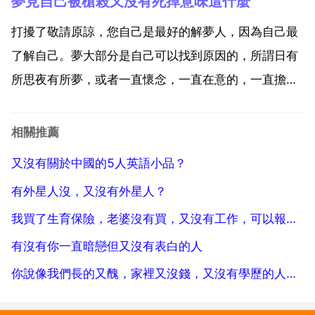
夢見自己被槍殺又沒有死掉意味這什麼
人難 管人容易，管心難。寧靜來自內心，千萬不要向外
去追求，愈追求，苦惱就愈多。放下過去的煩惱，也不
打擾了敬請原諒，您自己是最好的解夢人，因為自己最
擔憂...
了解自己。夢大部分是自己可以找到原因的，所謂日有
所思夜有所夢，或者一直懷念，一直在意的，一直擔心
的，有的則是電影看多了，遊戲玩多了，這些是可以找
到原因的，這樣的夢心理因素多一點，不用太在意。當
相關推薦
然還有些夢根本找不到理由，突如其來，這可能就有點
又沒有關於中國的5人英語小品？
預示了，惡夢...
有外星人沒，又沒有外星人？
我買了生育保險，老婆沒有買，又沒有工作，可以報我的生育保險嗎
有沒有你一直暗戀但又沒有表白的人
你說像我們長的又醜，家裡又沒錢，又沒有學歷的人以後該怎麼過呀