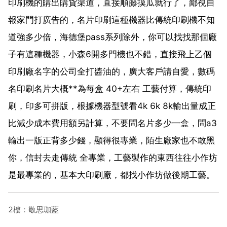
印刷機的購出購貨渠道，直接順藤摸瓜就行了，鄙視自
報家門打廣告的，名片印刷這種機器比傳統印刷機不知
道強多少倍，海德堡pass系列除外，你可以找找那個廠
子有這種機器，小森6開多門機也不錯，直接飛上乙個
印刷廠名字的公司全打醬油的，廣大客戶請自愛，數碼
名印刷名片大概**為每盒 40+左右 工藝付算，傳統印
刷，印多可拼版，根據機器型號看4k 6k 8k輸出量成正
比減少成本費用額另計算，不要問名片多少一盒，問a3
輸出一版正背多少錢，顯得很專業，陌生廠家也不敢黑
你，信封去走傳統 全專業，工藝製作的東西往往小作坊
是最專業的，基本大印刷廠，都找小作坊做後期工藝。
2樓：敬思珈藍