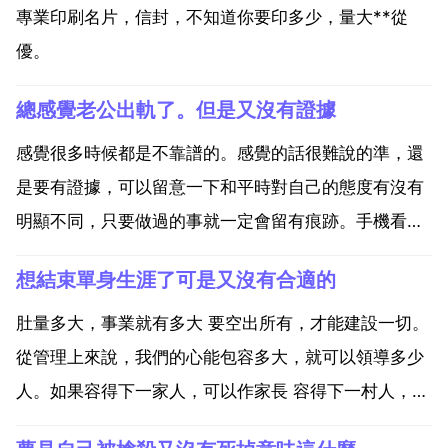
專業印刷名片，信封，不知道你要印多少，量大**從
優。
總感覺老公出軌了。但是又沒有證據
感覺很多時候都是不靠譜的。感覺的話很難說的準，還
是要有證據，可以留意一下和平時對自己的態度有沒有
明顯不同，只要做過的事就一定會留有痕跡。手機看過
沒，還有加班什麼的 感覺老公出軌，但沒有證據 我覺
想結束單身生涯了可是又沒有合適的
得應該相信自己的直覺,因為現在的男人真的很難說,而
且現在的社會真的亂 回套了,所以我覺得問題的關鍵答
肚量多大，事業就有多大 要空出所有，才能建設一切。
不是找...
從管理上來說，我們的心能包容多大，就可以領導多少
人。如果容得下一家人，可以作家長 容得下一村人，可
以做村長 容得下一國人，就可以做國君。管事容易，管