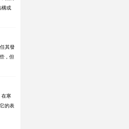
結構或
任其發
些，但
，在寒
，它的表