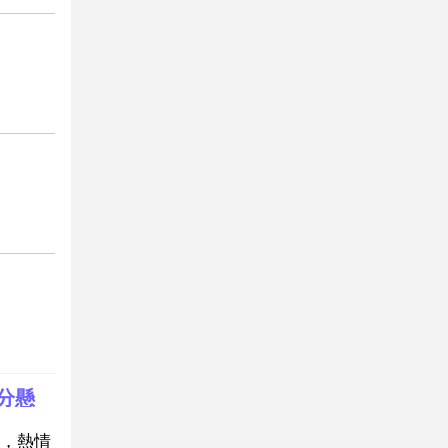
分懸
，熱情