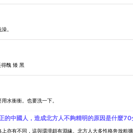
洗澡。
得醜 矮 黑
要用水衝衝。也要洗一下。
正的中國人，造成北方人不夠精明的原因是什麼70
格上亦有不同，這與環境頗有淵緣。北方人大多性格奔放粗擴