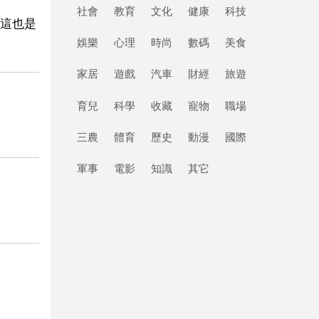
社會
教育
文化
健康
科技
這也是
娛樂
心理
時尚
數碼
美食
家居
遊戲
汽車
財經
旅遊
育兒
科學
收藏
寵物
職場
三農
體育
歷史
動漫
國際
軍事
電影
知識
其它