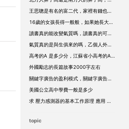
王思聰是有名的富二代，家裡有錢也有勢力，要什麼有什麼，他真的就過得很好嗎
16歲的女孩長得一般般，如果她長大後會變得好看麼
讀書真的能改變氣質嗎，讀書真的可以改變乙個人的容貌氣質嗎
氣質真的是與生俱來的嗎，乙個人外在的氣質是與生俱來還是後天修養
高考的A 是多少分，江蘇省小高考的A B C D四個等級分別是多少分啊？A B C 又是多少分呢？
外國勵志的長篇故事2000字左右
關鍵字廣告的盈利模式，關鍵字廣告廣告
美國公立高中學費一般是多少
求 壓力感測器的基本工作原理 應用 和設計 方面的資料
topic