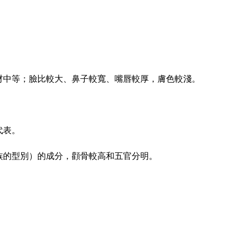
材中等；臉比較大、鼻子較寬、嘴唇較厚，膚色較淺。
代表。
族的型別）的成分，顴骨較高和五官分明。