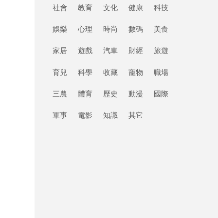
社會
教育
文化
健康
科技
娛樂
心理
時尚
數碼
美食
家居
遊戲
汽車
財經
旅遊
育兒
科學
收藏
寵物
職場
三農
體育
歷史
動漫
國際
軍事
電影
知識
其它