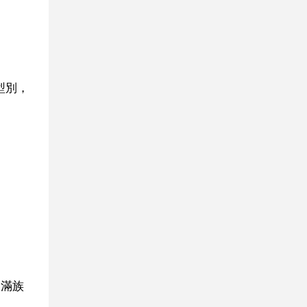
型別，
、滿族