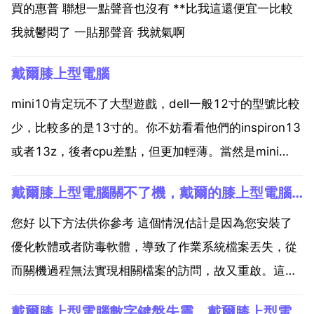
買的惠普 聯想一點聲音也沒有 **比我這還便宜一比較
我就鬱悶了 一貼那聲音 我就氣啊
戴爾膝上型電腦
mini10肯定玩不了大型遊戲，dell一般12寸的型號比較
少，比較多的是13寸的。你不妨看看他們的inspiron13
或者13z，後者cpu差點，但更加輕薄。當然是mini
10。3000塊錢。外觀很漂亮。各種顏色。可以到賣場
戴爾膝上型電腦關不了機，戴爾的膝上型電腦為什麼關不了機了
去看看。配置稍稍低點。不過根據你的用途完全夠用。
您好new alienw...
您好 以下方法供你參考 這個情況估計是因為您安裝了
優化軟體或者防毒軟體，導致了作業系統檔案丟失，從
而關機過程無法實現相關檔案的訪問，故又重啟。這種
情況建議您直接恢復出廠作業系統或者重灌作業系統。
戴爾膝上型電腦數字鍵盤失靈，戴爾膝上型電腦鍵盤失靈？