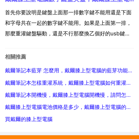
電腦關不了機時的解決思路 1.首先，的確有一些病毒木
馬流氓軟體，在入侵電腦時建立了惡意驅動程式 sys檔
首先你要說明是鍵盤上面那一排數字鍵不能用還是下面
案...
和字母共在一起的數字鍵不能用。如果是上面第一排，
那麼重灌鍵盤驅動，還是不行那麼換乙個好的usb鍵盤
試試，如果行，那麼筆記本上的鍵盤有問題，如果還是
不行，那麼筆記本有問題，找售後。如果是和字母共在
相關推薦
一起的數字鍵不能用，那麼你要確定數字功能鍵 nmlk
戴爾筆記本藍芽 怎麼用，戴爾膝上型電腦的藍芽功能如何開啟
是否...
戴爾筆記本怎樣重灌系統，戴爾膝上型電腦如何重灌系統？按什麼鍵？
戴爾筆記本開機慢，戴爾膝上型電腦開機慢，請問怎麼處理
戴爾膝上型電腦電池價格是多少，戴爾膝上型電腦的電池耗電很快可以換電池嗎？
買戴爾的膝上型電腦