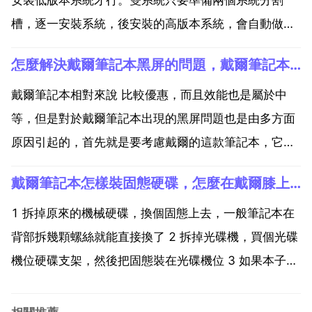
槽，逐一安裝系統，後安裝的高版本系統，會自動做好
啟動選單的。安裝準備 1 已安裝系統的電腦一台 3 系統
怎麼解決戴爾筆記本黑屏的問題，戴爾筆記本出現啟動黑屏的狀況怎樣才能解決？
映象 u盤裝系統的步驟 1 插入u盤，重啟電腦按f2 f9
f11 esc等 開機畫面有提示，可以在下...
戴爾筆記本相對來說 比較優惠，而且效能也是屬於中
等，但是對於戴爾筆記本出現的黑屏問題也是由多方面
原因引起的，首先就是要考慮戴爾的這款筆記本，它的
系統相對來說不要太穩定，所以這個時候需要重新安裝
戴爾筆記本怎樣裝固態硬碟，怎麼在戴爾膝上型電腦中安裝固態硬碟
系統也可以解決和平的問題，第二就是軟硬體的相容問
題主要就是記憶體和硬碟他們資料的交換產生一些個快
1 拆掉原來的機械硬碟，換個固態上去，一般筆記本在
取檔案，這個...
背部拆幾顆螺絲就能直接換了 2 拆掉光碟機，買個光碟
機位硬碟支架，然後把固態裝在光碟機位 3 如果本子有
msata或者m2口，可以買相應介面的固態，也是在背部
拆幾顆螺絲裝上即可 那就拆開本子後蓋看看有沒有