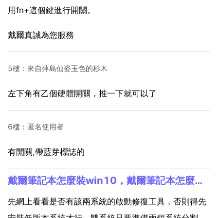
用fn+這個鍵進行開關。
戴爾真誠為您服務
5樓：來自萍島仙姿玉色的杉木
左下角有乙個硬體開關，推一下就可以了
6樓：匿名使用者
有開關,帶藍芽標誌的
戴爾筆記本怎麼裝win10，戴爾筆記本怎麼用u盤重灌原版win10系統
先網上看看是否有該兩系統的啟動修復工具，否則得先
安裝低版本系統才行。雙系統只要準備兩個系統分割