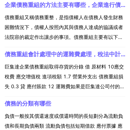
企業債務重組的方法主要有哪些，企業進行債務重組有什麼意義
債務重組又稱債務重整，是指債權人在債務人發生財務
困難情況下，債權人按照內其與債務人達成的協議或者
法院容的裁定作出讓步的事項。債務重組主要有以下幾
種方式 1 以資產清償債務債務人通常用於償債的資產主
債務重組會計處理中的運雜費處理，稅法中計算會計利潤時,運雜費應如何處理
要有 現金 存貨 金融資產 固定資產 無形資產等。以現金
清償債務，通常是指以低於債務的賬面價值的現金清
巨集達企業債務重組取得存貨的分錄 借 原材料 10應交
償...
稅費 應交增值稅 進項稅額 1.7 營業外支出 債務重組損
失 0.3 貸 應付賬款 12 運雜費如果是巨集達公司付的應
做如下分錄 借 原材料 10.093 10 0.1 93 應交稅費 應
債務的分類有哪些
交增值稅 進項稅 1.707 1.7 0.1 7 營業外支...
負債一般按其償還速度或償還時間的長短劃分為流動負
債和長期負債兩類 流動負債包括短期借款 應付票據 應