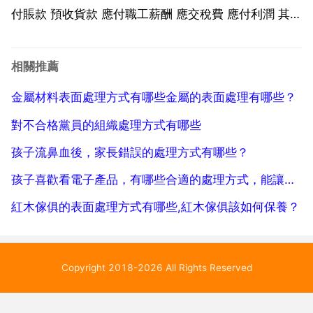
付賬款 預收貨款 應付職工薪酬 應交稅費 應付利潤 其他
應付款 預提費用等。長期負債包括長期借款 應付債券
長期應付款等。一 債務的分類 我們把債務分為兩類 一
相關推薦
類是良性債務 一類是不良債務。一 良性債...
金屬材料表面處理方式有哪些金屬的表面處理有哪些？
對不合格黨員的組織處理方式有哪些
孩子流鼻血後，家長錯誤的處理方式有哪些？
孩子喜歡看電子產品，有哪些合適的處理方式，能讓他們放下電子產品
紅木傢俱的表面處理方式有哪些,紅木傢俱該如何保養？
Copyright 2018-2026 All Rights Reserved