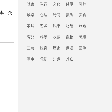
社會
教育
文化
健康
科技
利率，免
娛樂
心理
時尚
數碼
美食
家居
遊戲
汽車
財經
旅遊
育兒
科學
收藏
寵物
職場
三農
體育
歷史
動漫
國際
軍事
電影
知識
其它