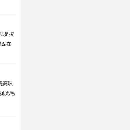
法是按
優點在
提高玻
拋光毛