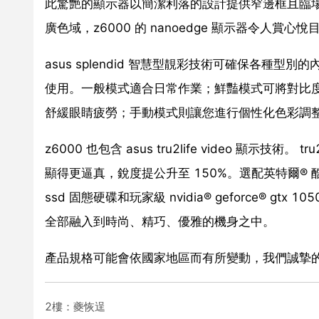
此驚艷的顯示器以簡潔利落的設計提供窄邊框且臨場感十
廣色域，z6000 的 nanoedge 顯示器令人賞
asus splendid 智慧型靚彩技術可確保各種型
使用。一般模式適合日常作業；鮮豔模式可將對比度優
舒緩眼睛疲勞；手動模式則讓您進行個性化色彩調
z6000 也包含 asus tru2life video 顯示
顯得更逼真，銳度提公升至 150%。選配英特爾® 酷睿™ i
ssd 固態硬碟和玩家級 nvidia® geforce® g
全部融入到時尚、精巧、優雅的機身之中。
產品規格可能會依國家地區而有所變動，我們誠摯
2樓：夔恢逞