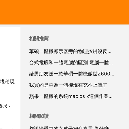
相關推薦
華碩一體機顯示器旁的物理按鍵沒反應，無法調節亮度
台式電腦和一體電腦的區別 電腦一體機與台式電腦有什麼差別？
給男朋友送一款華碩一體機傲世Z6000怎麼樣
 堪稱現
我買的是華為一體機現在充不上電了
蘋果一體機的系統mac os x這個作業系統簡單好用不？老媽電腦方面只會玩玩麻將看看電影
使得尺寸
相關閱讀
都說戀愛中的女孩子智商為零,為什麼我家這個精的跟猴一樣