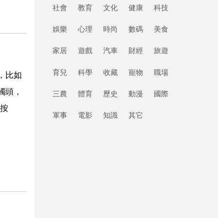
社會
教育
文化
健康
科技
娛樂
心理
時尚
數碼
美食
家居
遊戲
汽車
財經
旅遊
育兒
科學
收藏
寵物
職場
，比如
觸頭，
三農
體育
歷史
動漫
國際
按
軍事
電影
知識
其它