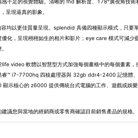
足的視覺體驗。清晰的 fhd 解析度、178°廣視角技術和 
心悅目，呈現逼真的影象。
別的內容均以更佳質量呈現。splendid 具備四種顯示模式，只要
化，呈現栩栩如生的相片和影片；eye care 模式可減少
整。
技術。 tru2life video 軟體以智慧型方式加強每個畫格中的每個畫素
7-7700hq 四核處理器與 32gb ddr4-2400 記憶體、
tx 1050 顯示核心的 z6000 提供傳統台式電腦的工作、遊戲或娛
的建議您與當地的經銷商或零售商確認目前銷售產品的規格。