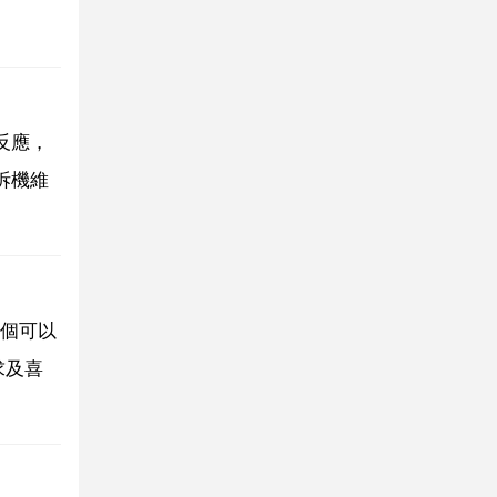
反應，
拆機維
個可以
求及喜