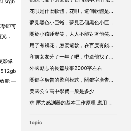
srgb
花唄是什麼軟體，花唄，這個軟體是什麼啊，，幹什麼用的，
夢見黑色小巨蜥，夢見乙個黑色小巨蜥？
單擊即可
關於小孩睡覺笑，大人不能對著他笑的傳說
藍光，
用了有錢花，怎麼還款，在百度有錢花借款後，如何還款？
和前女友分了一年了吧，中途他找了還做過了最近走回來找我談了月吧因為他之前的事我給他提分
，使影像
外國勵志的長篇故事2000字左右
512gb
關鍵字廣告的盈利模式，關鍵字廣告廣告
樂效能 —
美國公立高中學費一般是多少
求 壓力感測器的基本工作原理 應用 和設計 方面的資料
topic