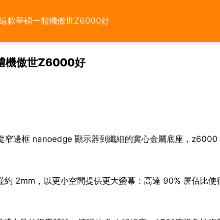
這款華碩一體機傲世Z6000好
機傲世Z6000好
從窄邊框 nanoedge 顯示器到纖細的實心金屬底座，z6000
。
，薄處僅約 2mm，以更小空間提供更大螢幕：高達 90% 屏佔比