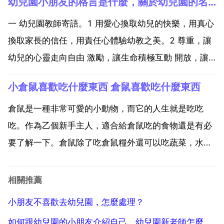
幼兒園小朋友的格言是什麼，關於幼兒園的名言名句
開心的玩耍，不覺得孤獨。我女兒上幼兒園的時候最喜
歡的是那個滑梯，她說，每次從上面滑下來的時候，感
一 幼兒園教師寄語。1 用愛心換取幼兒的快樂，用真心
覺自己就像...
換取家長的信任，用責任心體驗幼教之美。2 尊重，讓
幼兒的心靈走向自由 激勵，讓生命積極互動 開放，讓
人人收穫精彩。3 欣賞別人的優點，善待別人的缺點，
小倉鼠喜歡吃什麼東西 倉鼠喜歡吃什麼東西
尊重別人的隱私，快樂自己的人生。4 為了人民的教育
事業，教師要有甘做綠葉 甘當園盯甘為人梯的奉獻精...
倉鼠是一種非常可愛的小動物，而它的人生就是吃吃
吃。作為乙個新手主人，適合給倉鼠吃的食物還是有必
要了解一下。倉鼠除了吃倉鼠糧外還可以吃蔬菜，水
果，堅果，高蛋白類食物。蔬菜類食物。倉鼠吃什麼 小
倉鼠吃什麼食物。倉鼠給我們的印象就是整天都愛拿著
相關推薦
那葵瓜子在啃，可是它也是需要吃蔬菜的。蔬菜可以為
小朋友不喜歡去幼兒園，怎麼處理？
倉鼠提供多種維...
如何跟幼兒園的小朋友介紹自己，幼兒園新老師怎麼向小朋友介紹自己