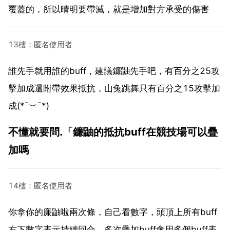
覆蓋的，所以晴明要帶滅，就是增加對方承受的傷害
13樓：匿名使用者
誰先手就用誰的buff，建議鐮鼬先手吧，有百分之25攻
擊加成還附帶效果抵抗，山兔跳舞只有百分之15攻擊加
成(*¯︶¯*)
不懂就要問.「鐮鼬的抵抗buff在競技場可以疊
加嗎
14樓：匿名使用者
你拿你的廉鼬啦兩次條，自己看數字，頭頂上所有buff
右下數字表示持續回合，多次疊加buff會用多個buff表