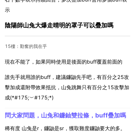
示
陰陽師山兔大爆走晴明的罩子可以疊加嗎
15樓：勤奮的我在乎
現在不能了，如果同時使用是後面的buff覆蓋前面的
誰先手就用誰的buff，建議鐮鼬先手吧，有百分之25攻
擊加成還附帶效果抵抗，山兔跳舞只有百分之15攻擊加
成(*#175;︶#175;*)
問大家問題，山兔和鐮鈾雙拉條，buff疊加嗎
稀有度 山兔是r，鐮鼬是sr，獲取難度鐮鼬要大的多。