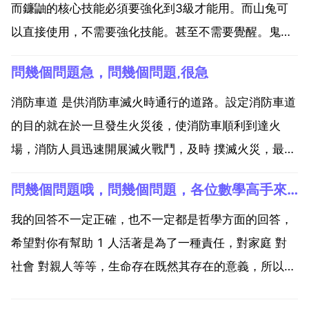
而鐮鼬的核心技能必須要強化到3級才能用。而山兔可
以直接使用，不需要強化技能。甚至不需要覺醒。鬼火
鐮鼬技能是三火，強化到滿級之後的效果增加己方全體
問幾個問題急，問幾個問題,很急
30 行動條，還有兩回合40 的攻擊力提。陰陽師山兔和
鐮鼬雙拉條效果疊加嗎 效果不疊加，相互衝突。技能...
消防車道 是供消防車滅火時通行的道路。設定消防車道
的目的就在於一旦發生火災後，使消防車順利到達火
場，消防人員迅速開展滅火戰鬥，及時 撲滅火災，最大
限度地減少人員 和火災損失。一 單層 多層民用建築和
問幾個問題哦，問幾個問題，各位數學高手來答！分多多哦！（直接寫答案）
工廠 倉庫消防車道的設定要求 1 當建築物的沿街部分
長度超過150m或總長度超過220m時，均應設定穿...
我的回答不一定正確，也不一定都是哲學方面的回答，
希望對你有幫助 1 人活著是為了一種責任，對家庭 對
社會 對親人等等，生命存在既然其存在的意義，所以人
活著。2 這個是個悖論，活著有也有壞，死了人就沒有