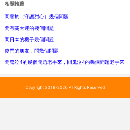
了意識，歸化與自然，沒有好壞之分，反過來既然沒有
相關推薦
好壞之分，死了也就沒有意思，所以人活著比死了好。
問關於（守護甜心）幾個問題
生命...
問有關大連的幾個問題
問日本的機子幾個問題
廈門的朋友，問幾個問題
問鬼泣4的幾個問題老手來，問鬼泣4的幾個問題老手來
Copyright 2018-2026 All Rights Reserved