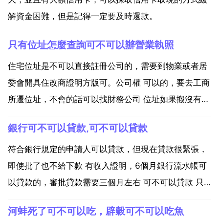
解資金困難，但是記得一定要及時還款。
只有位址怎麼查詢可不可以辦營業執照
住宅位址是不可以直接註冊公司的，需要到物業或者居
委會開具住改商證明方版可。公司權 可以的，要去工商
所遷位址，不會的話可以找財務公司 位址如果搬沒有改
的話，後續會被工商局拉入異常的。所以還是盡快處理
銀行可不可以貸款,可不可以貸款
比較好的哦 我想辦理乙個營業執照，但是沒有公司位
址，怎麼辦理？工商行政管bai理局辦理執照時要du求
符合銀行規定的申請人可以貸款，但現在貸款很緊張，
必需...
即使批了也不給下款 有收入證明，6個月銀行流水帳可
以貸款的，審批貸款需要三個月左右 可不可以貸款 只
要符合資質和各項條件就可以，如果不符合就會被拒。
河蚌死了可不可以吃，辟穀可不可以吃魚
沒的銀行流水，可不可以貸款 如果有其它抵押，也是可