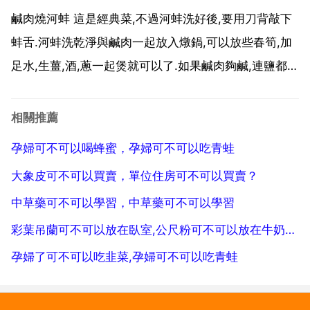
以的，比如有車，有房產證。所在城市若有招商銀行，
鹹肉燒河蚌 這是經典菜,不過河蚌洗好後,要用刀背敲下
可通過...
蚌舌.河蚌洗乾淨與鹹肉一起放入燉鍋,可以放些春筍,加
足水,生薑,酒,蔥一起煲就可以了.如果鹹肉夠鹹,連鹽都不
用放了.因為蚌是寒性的,可多加些胡椒粉.河蚌燉肉 原料
蚌肉1500克，豬五花肉250克，紹酒20克，蔥薑1個，
相關推薦
姜2片，精鹽10克，味 精1...
孕婦可不可以喝蜂蜜，孕婦可不可以吃青蛙
大象皮可不可以買賣，單位住房可不可以買賣？
中草藥可不可以學習，中草藥可不可以學習
彩葉吊蘭可不可以放在臥室,公尺粉可不可以放在牛奶裡面一起吃呢
孕婦了可不可以吃韭菜,孕婦可不可以吃青蛙