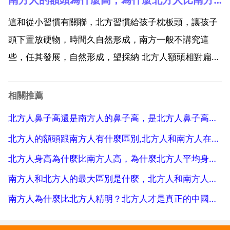
盆，讓你吃了上頓不想下頓。北方的包子顯得大氣 粗
獷，單從個頭上都可以看出來，而南方的包子大多小巧
這和從小習慣有關聯，北方習慣給孩子枕板頭，讓孩子
玲瓏，無論...
頭下置放硬物，時間久自然形成，南方一般不講究這
些，任其發展，自然形成，望採納 北方人額頭相對扁平
而南方人額頭突出 北方人額頭相對比南方人額頭寬，而
且臉要長一些，但是這個現在沒有那麼嚴格的說法了，
相關推薦
南北人員流通性太大已經弱化了區域特點 他們特別精
北方人鼻子高還是南方人的鼻子高，是北方人鼻子高還是南方人鼻子高？
明，心眼...
北方人的額頭跟南方人有什麼區別,北方人和南方人在相貌上有什麼區別
北方人身高為什麼比南方人高，為什麼北方人平均身高比南方人高很多？
南方人和北方人的最大區別是什麼，北方人和南方人的性格有什麼區別？
南方人為什麼比北方人精明？北方人才是真正的中國人，造成北方人不夠精明的原因是什麼70分懸