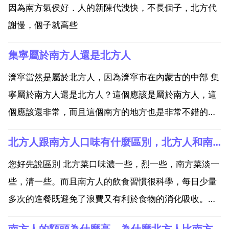
因為南方氣侯好．人的新陳代洩快，不長個子，北方代
謝慢，個子就高些
集寧屬於南方人還是北方人
濟寧當然是屬於北方人，因為濟寧市在內蒙古的中部 集
寧屬於南方人還是北方人？這個應該是屬於南方人，這
個應該還非常，而且這個南方的地方也是非常不錯的，
這個應該還非常好的很好。集寧屬於南方人還是北方
北方人跟南方人口味有什麼區別，北方人和南方人的性格有什麼區別？
人？應該屬於後者吧？可以查一下。你南方還是北方？
不太好確定，因為地理位置造成的他的特殊 吉林這個地
您好先說區別 北方菜口味濃一些，烈一些，南方菜淡一
方應該是屬...
些，清一些。而且南方人的飲食習慣很科學，每日少量
多次的進餐既避免了浪費又有利於食物的消化吸收。但
是一旦到了北方，不管烤全羊還是土豆燉排骨，先上一
南方人的額頭為什麼高，為什麼北方人比南方人個子高