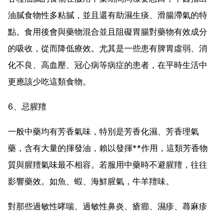
油膩食物性多粘膩，並且還有助濕生痰、滑腸滯氣的特
點。食用後會與藥物混合並且阻礙胃腸對藥物有效成分
的吸收，從而降低療效。尤其是一些患有脾胃虛弱、消
化不良、高血壓、冠心病等病症的患者，在平時生活中
更應該少吃這類食物。
6、忌腥羶
一般中藥均有芳香氣味，特別是芳香化濕、芳香理氣
藥，含有大量的揮發油，賴以發揮**作用，這類芳香物
質與腥羶氣味最不相容。若服用中藥時不避腥羶，往往
影響藥效。如魚、蝦、海鮮腥氣，牛羊羶味。
對那些過敏性哮喘、過敏性鼻炎、瘡癤、濕疹、蕁麻疹