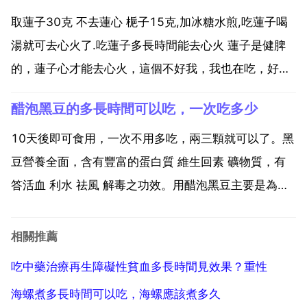
的方案不同,急性 炎一般藥物即可痊癒,慢性...
取蓮子30克 不去蓮心 梔子15克,加冰糖水煎,吃蓮子喝
湯就可去心火了.吃蓮子多長時間能去心火 蓮子是健脾
的，蓮子心才能去心火，這個不好我，我也在吃，好幾
天了也沒覺得有效果。紅蓮是有帶蕊和不帶蕊的，我們
醋泡黑豆的多長時間可以吃，一次吃多少
這裡有咯 吃了去心火是帶蕊的那種 去不了，蓮子裡面
那個綠色發苦的心 蓮子心 才有去心火功能。黃連去...
10天後即可食用，一次不用多吃，兩三顆就可以了。黑
豆營養全面，含有豐富的蛋白質 維生回素 礦物質，有
答活血 利水 祛風 解毒之功效。用醋泡黑豆主要是為了
人們更好的吸收黑豆中的花青素，有研究表明黑豆在ph
值小於7的環境中抗氧化抗自由基的能力最好，花青素
相關推薦
也更容易被人體吸收。醋泡黑豆雖對健康有如此多的功
吃中藥治療再生障礙性貧血多長時間見效果？重性
效...
海螺煮多長時間可以吃，海螺應該煮多久