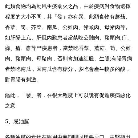
此類食物均為動風生痰助火之品，由於疾病對食物選擇
程度的大小不同，其「發」亦有異。此類食物有蘑菇、
香蕈、筍、芥菜、南瓜、公雞肉、豬頭肉、母豬肉等。
如肝陽上亢、肝風內動患者當禁吃公雞肉、豬頭肉;疔、
癤、瘡、癰等**疾患者，當禁吃香蕈、蘑菇、筍、公雞
肉、豬頭肉、母豬肉，否則會加速紅腫、生膿;有腸胃病
者禁吃南瓜，因南瓜含有糖分，多吃會產生較多的酸，
對胃腸有刺激。
鑑此，「發」者，在很大程度上可以說有促進疾病惡化
之意。
5、忌油膩
各種油膩的食物在服用中藥期間同樣要忌口，中醫指出