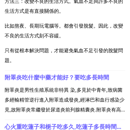
方法三：改變不良的生活方式。氣血不足與許多不良的
生活方式是有直接關係的。
比如熬夜、長期玩電腦等。都會引發脫髮。因此，改變
不良的生活方式刻不容緩。
只有從根本解決問題，才能避免氣血不足引發的脫髮問
題。
附睪炎吃什麼中藥才能好？要吃多長時間
附睪炎是男性生殖系統非特異 染,多見於中青年,致病菌
多經輸精管逆行進入附睪造成發炎,經淋巴和血行感染少
見,故附睪炎常繼發於尿道炎前列腺精囊炎.附睪炎有高
熱,寒戰,疼痛 區域性 紅腫,腫大及實驗室的檢查有血白細
心火重吃蓮子和梔子吃多久,吃蓮子多長時間能去心火
胞升高。附睪炎有急性附睪炎和慢性附睪炎,病情不同