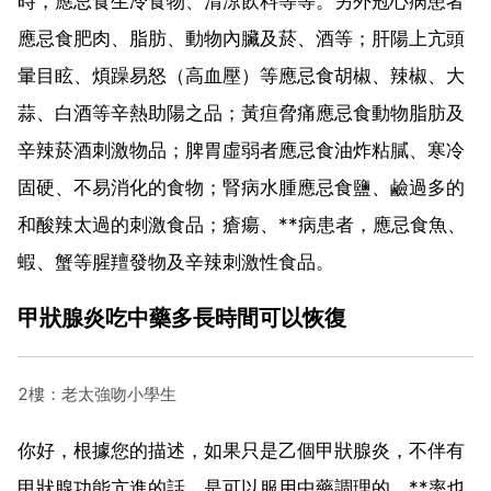
時，應忌食生冷食物、清涼飲料等等。另外冠心病患者
應忌食肥肉、脂肪、動物內臟及菸、酒等；肝陽上亢頭
暈目眩、煩躁易怒（高血壓）等應忌食胡椒、辣椒、大
蒜、白酒等辛熱助陽之品；黃疸脅痛應忌食動物脂肪及
辛辣菸酒刺激物品；脾胃虛弱者應忌食油炸粘膩、寒冷
固硬、不易消化的食物；腎病水腫應忌食鹽、鹼過多的
和酸辣太過的刺激食品；瘡瘍、**病患者，應忌食魚、
蝦、蟹等腥羶發物及辛辣刺激性食品。
甲狀腺炎吃中藥多長時間可以恢復
2樓：老太強吻小學生
你好，根據您的描述，如果只是乙個甲狀腺炎，不伴有
甲狀腺功能亢進的話，是可以服用中藥調理的。**率也