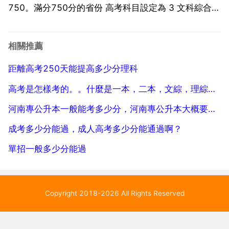
750。滿分750分的省份 高考科目設定為 3 文科綜合
理科綜合 其中 3 指語文 數學 外語，數學實行文理科分
卷考試，外語聽力成績 滿分30分 計入外語總分 文科綜
相關推薦
合 指政治 歷史 地理的綜合，...
距離高考250天能提高多少分理科
高考是怎樣考的。。什麼是一本，二本，文綜，理綜，是分開來考的嗎？然後高考成績就文綜理綜的總和嗎？考
河南專公升本一般能考多少分，河南專公升本大概要多少分就有學校上
成考多少分能過，成人高考多少分能通過啊？
單招一般多少分能過
Copyright 2018-2026 All Rights Reserved