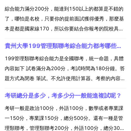
綜合能力滿分200分，能達到150以上的都算是不錯的
了，哪怕是名校，只要你的提前面試獲得優秀，那麼基
本是都是國家線170，所以你要結合你報考的院校具體
分析下。然後英語至少要到70分，所以正常管理類聯
貴州大學199管理類聯考綜合能力都考哪些科目
考。在200分左右算是正常成績。管理類聯考綜合能力
是考專碩成敗的關鍵。因為管綜分數非常難以提高，在
199管理類聯考綜合能力是全國聯考，統一命題，具體
管綜...
內容如下 試卷滿分為200分，考試時間為180分鐘。答
題方式為閉卷 筆試。不允許使用計算器。考察的內容有
數學基礎 75分，有以下兩種題型 問題求解 15小題，每
考研總分是多少，考多少分一般能進複試呢？
小題3分，共45分。條件充分性判斷 10小題，每小題3
分，共30分。邏輯推理 30小題，...
考研一般是政治100分，外語100分，數學或者專業課
一150分，專業課150分，總分500分。還有一種是管
理類聯考，管理類聯考200分，外語100分，總分300