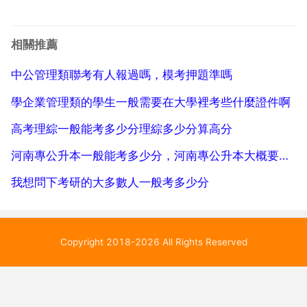
分。不同的專業複試線不一樣。有總分300的專業。有
總分500的專業。專業不同。複試線也不相同。1 學術
相關推薦
型碩士研究生入學考試科目設定除教育學 ...
中公管理類聯考有人報過嗎，模考押題準嗎
學企業管理類的學生一般需要在大學裡考些什麼證件啊
高考理綜一般能考多少分理綜多少分算高分
河南專公升本一般能考多少分，河南專公升本大概要多少分就有學校上
我想問下考研的大多數人一般考多少分
Copyright 2018-2026 All Rights Reserved