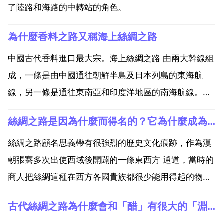
了陸路和海路的中轉站的角色。
為什麼香料之路又稱海上絲綢之路
中國古代香料進口最大宗。海上絲綢之路 由兩大幹線組
成，一條是由中國通往朝鮮半島及日本列島的東海航
線，另一條是通往東南亞和印度洋地區的南海航線。經
由這兩條海上通道，中國的絲綢 瓷器 茶葉遠渡重洋銷
絲綢之路是因為什麼而得名的？它為什麼成為一條偉大的路
往海外，而海外諸國的珠寶香料等物產也源源不斷地輸
入中國。在中國古代各類進口商品中，以香料所佔最為
絲綢之路顧名思義帶有很強烈的歷史文化痕跡，作為漢
大宗，海上...
朝張騫多次出使西域後開闢的一條東西方 通道，當時的
商人把絲綢這種在西方各國貴族都很少能用得起的物品
通過這條道路銷往西方，而從西方帶來當地的物產和特
古代絲綢之路為什麼會和「醋」有很大的「淵源」？
有稀奇之物帶到東方促進了各國的文化，經濟 政治領域