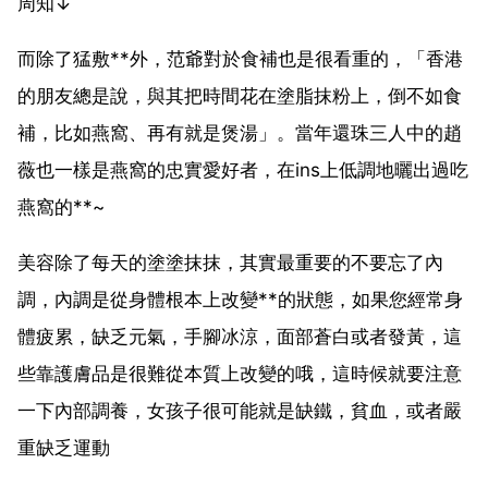
周知↓
而除了猛敷**外，范爺對於食補也是很看重的，「香港
的朋友總是說，與其把時間花在塗脂抹粉上，倒不如食
補，比如燕窩、再有就是煲湯」。當年還珠三人中的趙
薇也一樣是燕窩的忠實愛好者，在ins上低調地曬出過吃
燕窩的**~
美容除了每天的塗塗抹抹，其實最重要的不要忘了內
調，內調是從身體根本上改變**的狀態，如果您經常身
體疲累，缺乏元氣，手腳冰涼，面部蒼白或者發黃，這
些靠護膚品是很難從本質上改變的哦，這時候就要注意
一下內部調養，女孩子很可能就是缺鐵，貧血，或者嚴
重缺乏運動