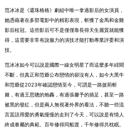
范冰冰是《還珠格格》劇組中唯一拿過影后的女演員，
她憑藉著在多部電影中的精彩表現，斬獲了金馬和金雞
影后桂冠。這些影后可不是僅僅靠長得天生麗質就能獲
得，這需要非常有說服力的演技才能打動專業評委和演
技。
范冰冰如今可以說是國際一線女明星了而這麼多年緋聞
不斷，但真正和范爺公布戀情的卻沒有人，如今大黑牛
和范爺從2023年確認戀情至今，可謂是一路披荊斬
棘，有過王思聰的炮轟，有過張馨予的插足，甚至一路
被黑的發紅，但是兩人無視著外界的看法，不聽一些流
言蜚語用愛的勇氣慢慢的走到了今天，可以說是有情人
終成眷屬的典範。百年修得同船渡，千年修得共枕眠。