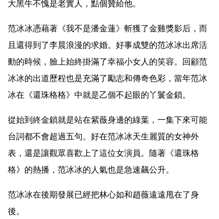
大黑牛不愧是老實人，點個贊給他。
范冰冰憑藉著《我不是潘金蓮》斬獲了金雞獎影后，而
且還得到了李晨浪漫的求婚。好事成雙的范冰冰出席活
動的時候，臉上始終掛滿了幸福小女人的笑容。回顧范
冰冰的出道歷程也是充滿了勵志和傳奇色彩，當年范冰
冰在《還珠格格》中就是乙個不起眼的丫鬟金鎖。
從始到終金鎖就是站在紫薇身邊的綠葉，一集下來可能
台詞都不會超過五句。好在范冰冰天生麗質的女神外
表，還是讓觀眾喜歡上了這位女演員。隨著《還珠格
格》的熱播，范冰冰的人氣也是急速飆公升。
范冰冰在後期發展已經把林心如和趙薇遠遠甩在了身
後。