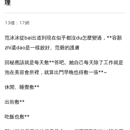
理
13樓：17網
范冰冰從bai出道到現在似乎都沒du怎麼變過，**容顏
zhi還dao是一樣姣好。范爺的護膚
回秘應該就是每天敷**答吧。她自己每天除了工作就是
泡在美容會所裡，就算出門早晚也得敷一張**~
休閒、睡覺敷**
出街敷**
吃飯也敷**