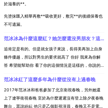
於滋養的**。
先塗抹匯入精華再敷**吸收更好，敷完**的後續保養也
不可遺漏。
范冰冰為什麼這麼紅？她怎麼還沒男朋友？這麼美，沒人追嗎
追肯定是有的。但是就女孩子來說，長得美再加上自身
條件優越，所以對男生的要求就高了 你好 我來為你解
答 希望能幫助你 看了你的這個情況是這樣的，你說的
這個是很正常的，有沒有其實和你沒有什麼關係的，有
范冰冰紅了這麼多年為什麼從沒有上過春晚
些明星就算自己有了，也不會告訴大家的，這是很自然
的，就是對自己的保護，如果自己不夠紅的時候，也可
2017年范冰冰和爸爸參加了北京衛視春晚，另外她還
以爆出自...
上了遼寧衛視春晚 至於為什麼遲遲沒有登上除夕夜春晚
舞台，眾說紛紜 他只是乙個影視演員，春晚又不是電影