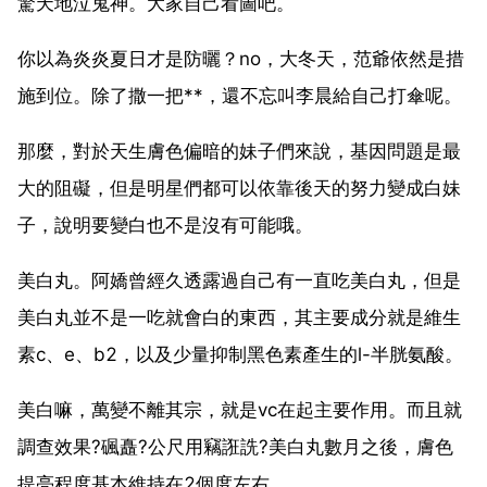
驚天地泣鬼神。大家自己看圖吧。
你以為炎炎夏日才是防曬？no，大冬天，范爺依然是措
施到位。除了撒一把**，還不忘叫李晨給自己打傘呢。
那麼，對於天生膚色偏暗的妹子們來說，基因問題是最
大的阻礙，但是明星們都可以依靠後天的努力變成白妹
子，說明要變白也不是沒有可能哦。
美白丸。阿嬌曾經久透露過自己有一直吃美白丸，但是
美白丸並不是一吃就會白的東西，其主要成分就是維生
素c、e、b2，以及少量抑制黑色素產生的l-半胱氨酸。
美白嘛，萬變不離其宗，就是vc在起主要作用。而且就
調查效果?碸矗?公尺用竊誑詵?美白丸數月之後，膚色
提亮程度基本維持在2個度左右。