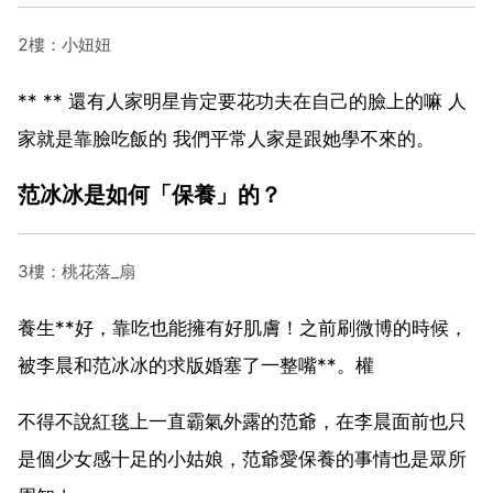
2樓：小妞妞
** ** 還有人家明星肯定要花功夫在自己的臉上的嘛 人
家就是靠臉吃飯的 我們平常人家是跟她學不來的。
范冰冰是如何「保養」的？
3樓：桃花落_扇
養生**好，靠吃也能擁有好肌膚！之前刷微博的時候，
被李晨和范冰冰的求版婚塞了一整嘴**。權
不得不說紅毯上一直霸氣外露的范爺，在李晨面前也只
是個少女感十足的小姑娘，范爺愛保養的事情也是眾所