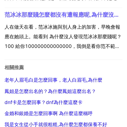
呀 她要靠什麼上春晚？范冰冰為什麼沒上過央視春晚？
范冰冰那麼賤怎麼都沒有遭報應呢,為什麼沒人發現范冰冰那麼賤呢？
其實要想 知道春晚為何不請范冰冰，首先得要了解春晚
到底需要什麼樣的成分。我們都知道，春晚是面向全國
人在做天在看，范冰冰施與別人身上的加害，早晚會報
播...
應在她頭上。能看到 為什麼沒人發現范冰冰那麼賤呢？
100 給你100000000000000，我倒是看你范不範賤
我也是醉了！同樣是為了賺錢嘛！有的人靠體力賺錢，
有的人靠智慧型賺錢，有的人出賣靈魂賺錢，有的人出
相關推薦
賣愛情 有友情 親情也是為了賺錢！還有出賣...
老年人眉毛白是怎麼回事，老人白眉毛,為什麼
鳳姐是怎麼出名的？為什麼鳳姐這麼出名？
dnf卡是怎麼回事？dnf為什麼這麼卡
金婚和銀婚是怎麼回事啊 為什麼這麼稱呼
我是女生從小手就很粗糙,為什麼怎麼都保養不好