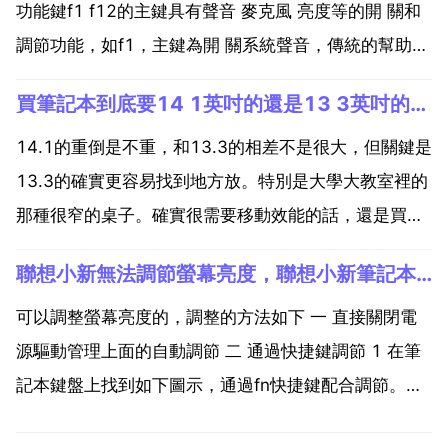
功能鍵f1 f12的主鍵具有聲音 麥克風 亮度等的開 關和
調節功能，如f1，主鍵為開 關系統聲音，傳統的幫助功
能為輔助鍵。2 要使用道輔助鍵，您需要同時按 fn 和相
買筆記本到底要14 1英吋的還是13 3英吋的比較好
應的功能專鍵，也就是說，您需要同時按 fn f1 來開啟
幫助功能。屬在高...
14.1的重倒是不重，和13.3的相差不是很大，但關鍵是
13.3的確實更容易找到地方放。特別是大學大教室裡的
那種很窄的桌子。確實很需要移動效能的話，還是買
13.3的吧。不過13.3的目前效能都不是很強。只有
聯想小新無法調節螢幕亮度，聯想小新筆記本螢幕亮度調不了，原來都可以的
benq有個 x31的配置了8600 gt的獨顯。另外，13.3
的散熱也沒有14.1的好，也貴...
可以調整螢幕亮度的，調整的方法如下 一 直接關閉電
源驅動管理上面的自動調節 二 通過快捷鍵調節 1 在筆
記本鍵盤上找到如下圖示，通過fn快捷鍵配合調節。如
鍵盤的上下方向鍵表示亮度調節，如需增加亮度則按fn