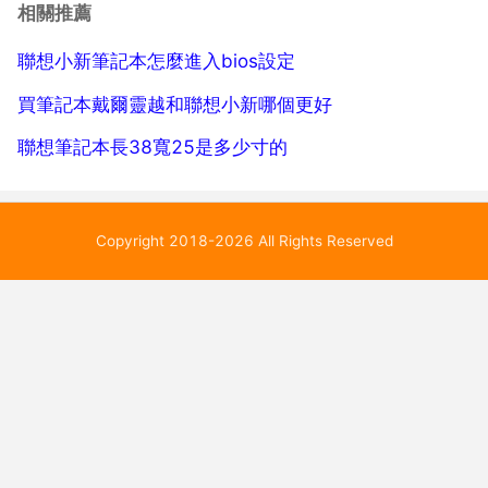
降低亮度則按fn 如圖所示 2 不同機型的鍵盤，增加 降
相關推薦
低亮度的快捷鍵位置均有所不同，例如本例...
聯想小新筆記本怎麼進入bios設定
買筆記本戴爾靈越和聯想小新哪個更好
聯想筆記本長38寬25是多少寸的
Copyright 2018-2026 All Rights Reserved