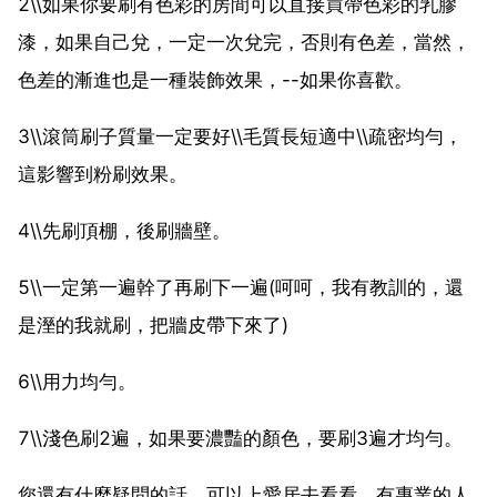
2\\如果你要刷有色彩的房間可以直接買帶色彩的乳膠
漆，如果自己兌，一定一次兌完，否則有色差，當然，
色差的漸進也是一種裝飾效果，--如果你喜歡。
3\\滾筒刷子質量一定要好\\毛質長短適中\\疏密均勻，
這影響到粉刷效果。
4\\先刷頂棚，後刷牆壁。
5\\一定第一遍幹了再刷下一遍(呵呵，我有教訓的，還
是溼的我就刷，把牆皮帶下來了)
6\\用力均勻。
7\\淺色刷2遍，如果要濃豔的顏色，要刷3遍才均勻。
您還有什麼疑問的話，可以上愛居去看看。有專業的人