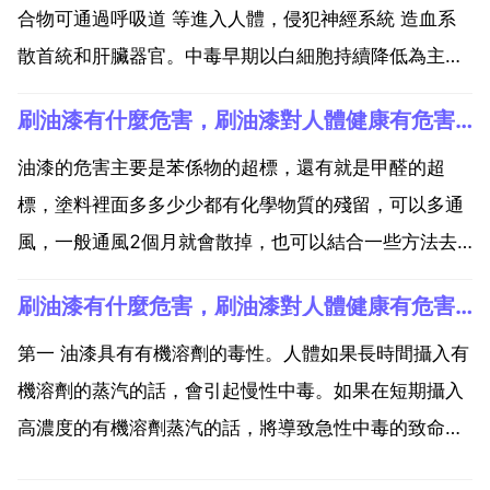
合物可通過呼吸道 等進入人體，侵犯神經系統 造血系
散首統和肝臟器官。中毒早期以白細胞持續降低為主，
中期可發生 紫癜 牙齦出血 鼻衄等，最終發生再生不良
刷油漆有什麼危害，刷油漆對人體健康有危害嗎？危害有多大？
或再生障礙性貧血。長期接觸油漆對身體到底有什麼影
響？專家稱，大多數油漆具有高度親脂性，極易通過細
油漆的危害主要是苯係物的超標，還有就是甲醛的超
胞膜...
標，塗料裡面多多少少都有化學物質的殘留，可以多通
風，一般通風2個月就會散掉，也可以結合一些方法去
除 1 多通風，初期甲醛汙染嚴重要多通風，讓有害氣體
刷油漆有什麼危害，刷油漆對人體健康有危害嗎？危害有多大？
排出2 放一些植物和活性炭 葉廣泥的長期吸附吸附。3
有些放置機器，其實和通風一樣的效果，只要室外空氣
第一 油漆具有有機溶劑的毒性。人體如果長時間攝入有
汙染...
機溶劑的蒸汽的話，會引起慢性中毒。如果在短期攝入
高濃度的有機溶劑蒸汽的話，將導致急性中毒的致命危
險。通常在常溫下，低揮發性溶劑在空氣中不易造成危