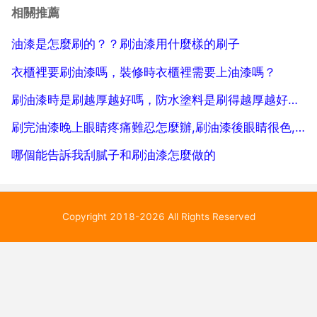
險。第二 油漆中含有的苯可以引起孕婦或是胎兒發生溶
相關推薦
血反應，油漆所含有的鉛，可以通過 黏膜或者是呼吸道
油漆是怎麼刷的？？刷油漆用什麼樣的刷子
進去孕...
衣櫃裡要刷油漆嗎，裝修時衣櫃裡需要上油漆嗎？
刷油漆時是刷越厚越好嗎，防水塗料是刷得越厚越好嗎？
刷完油漆晚上眼睛疼痛難忍怎麼辦,刷油漆後眼睛很色,很疼,怎麼辦
哪個能告訴我刮膩子和刷油漆怎麼做的
Copyright 2018-2026 All Rights Reserved