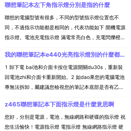
聯想筆記本左下角指示燈分別是指的什麼
聯想的電腦型號有很多，不同的型號指示燈位置也不
同，不過指示功能都是相同的，代表功能如下 開機電源
指示燈。電池充電指示燈 滿電常亮白色，充電閃爍橙色
無線網 藍芽開關指示燈。硬碟執行指示燈，一般執行時
我的聯想筆記本e440光亮指示燈別的什麼都沒有反應，這是個什
會閃爍。第三個是無線網 藍芽，第四個是硬碟，全ok
了！第乙個是 電源指示燈 第二個是 電池指示燈 第三...
1 卸下電 bai池和介面卡按住電源開關du30s，重新裝
回電池zhi和介面卡重新開始。2 如dao果您的電腦電池
專無法拆卸，屬建議您檢視您的筆記本底部是否有乙個
復位孔，用針輕輕扎一下復位孔也可進行復位 還不行的
z465聯想筆記本下面指示燈是什麼意思啊
話，可能是主硬碟引導記錄有問題，也有可能是硬體問
題，建議先重灌系統，如果還有問題送去服務...
您好，分別是電源，電池，無線網路和硬碟的指示燈 祝
您生活愉快！電源指示燈 電指示燈 無線網路指示燈 硬