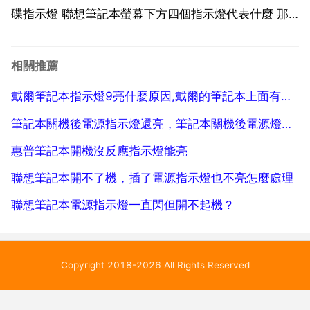
碟指示燈 聯想筆記本螢幕下方四個指示燈代表什麼 那
個不是箭頭樣，而是房子吧！房子裡面是1那個是切換
到小鍵盤的指示燈 小房子裡面是a的那個是開啟大寫輸
相關推薦
入的指示燈。你最好直接說一下你的筆記本型號呢。不
戴爾筆記本指示燈9亮什麼原因,戴爾的筆記本上面有個9的指示燈一直亮著是怎麼回事？怎麼關？
過...
筆記本關機後電源指示燈還亮，筆記本關機後電源燈一直亮
惠普筆記本開機沒反應指示燈能亮
聯想筆記本開不了機，插了電源指示燈也不亮怎麼處理
聯想筆記本電源指示燈一直閃但開不起機？
Copyright 2018-2026 All Rights Reserved