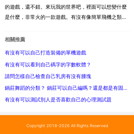
的遊戲，還不錯。來玩我的世界吧，裡面可以想變什麼
是什麼，非常火的一款遊戲。有沒有像簡單飛機之類的
自己做的東西開的遊戲 from the depths 乙個不錯的遊
戲 打造戰艦，或者工藝戰艦 有什麼手機遊戲是自己動
相關推薦
手設計東西的？最好是飛機啊什麼的 簡單飛...
有沒有可以自己打造裝備的單機遊戲
有沒有可以看到自己碼字的字數軟體？
請問怎樣自己檢查自己乳房有沒有腫塊
鍋莊舞蹈的分類？ 鍋莊可以自己編嗎？還是都是有固定套路的？
有沒有可以測試別人是否喜歡自己的心理測試題
Copyright 2018-2026 All Rights Reserved