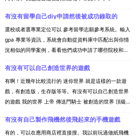
有沒有留學自己diy申請然後被成功錄取的
選校或者選專業定位可以 參考留學志願參考系統。輸入
gpa 專業等資訊，系統會自動從資料庫中匹配出與你情
況相似的同學案例，看看他們成功申請了哪些院校和專
業，也可以按照留學目標來查詢，看看你的目標院校和
有沒有可以自己創造世界的遊戲
專業都哪些背景 語言成績多少分 學校背景如何 什麼專
業 gpa多少等 的學生申請了，也從而對比自身情況...
有啊！近幾年比較流行的 迷你世界 就是這樣的一款遊
戲，有創造版，生存版等等。有沒有可以自己創造世界
的遊戲 我的世界 上帝 傳送門騎士 被創造的世界 頂級世
界建造者 等。1 我的世界 除了方塊以外，環境功能還
有沒有自己製作飛機然後飛起來的手機遊戲
包括植物 生物與物品。遊戲裡的一些活動包括採集礦石
與敵對生物戰鬥 合成新的方塊與收集各種在遊...
有的，可以在應用商店裡直接搜。我以前玩過做紙飛機