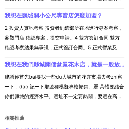
好的努力吧，朋友 我想在我們縣城開個買花卉的店！不
我想在縣城開小公尺專賣店怎麼加盟？
知道得多少本錢！我用先去學習怎麼養各種花卉嗎？其
實開花店主要你需要知道花的習性喜好特徵如 滿天星，
2 投資人實地考察 投資者到總部所在地進行專案考察，
是多年生...
參觀門店 確認專案，提交申請。4 雙方簽訂合同 雙方
確認考察結果無爭議，正式簽訂合同。5 正式營業及後
續支援 總部協助投資者開業，並給予指導幫助。正式動
我想在我們縣城開個盆景花木店，就是一般放在家裡的那種不需要特
作後，總部提供經營指導服務。小公尺之家都是自營
店，沒有加盟的 街邊那些有的是自己打的logo，有...
建議你首先bai要找一些du大城市的花卉市場去考zhi察
一下，dao 記一下那些種模擬專較暢銷。屬 具體要結合
你們縣城的經濟水平。選址不一定要熱鬧，要選在高檔
住宅附近最好。前期需要去學習一些專業的花卉護理知
識，還需要一輛大的麵包車提供送花上門的服務。可以
相關推薦
先從自己熟悉的人 朋友 親戚中開啟市場。先找一...