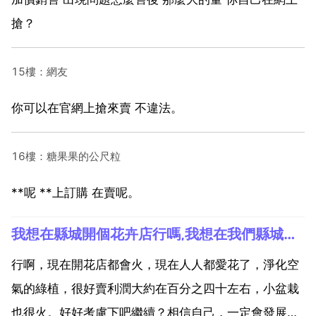
搶？
15樓：網友
你可以在官網上搶來賣 不違法。
16樓：糖果果的公尺粒
**呢 **上訂購 在賣呢。
我想在縣城開個花卉店行嗎,我想在我們縣城開個買花卉的店！不知道得多少本錢！我用先去學習怎麼養各種花卉嗎？
行啊，現在開花店都會火，現在人人都愛花了，淨化空
氣的綠植，很好賣利潤大約在百分之四十左右，小盆栽
也很火。好好考慮下吧繼續？相信自己，一定會發展很