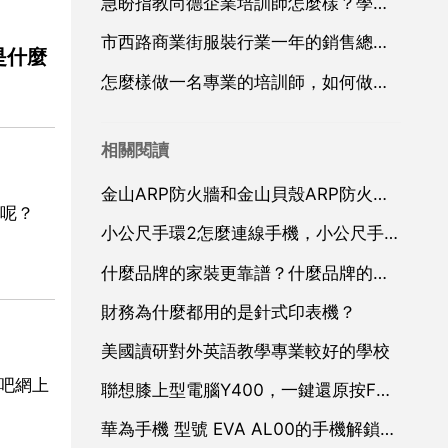
急盼指教尚德企業培訓師怎麼樣？學過的麻煩給介紹下唄
市西路商業街服裝行業一年的銷售總額約是多少
是什麼
怎麼樣做一名專業的培訓師，如何做好乙個優秀的培訓師
相關閱讀
金山ARP防火牆和金山貝殼ARP防火牆有什麼區別？用哪個效果比較好？
呢？
小公尺手環2怎麼連線手機，小公尺手環怎麼連線手機
什麼品牌的家裝更靠譜？什麼品牌的家裝水泥好？
財務為什麼都用的是針式印表機？
美國讀研對外英語教學專業較好的學校
吧網上
聯想膝上型電腦Y400，一鍵還原按F幾？
華為手機 型號 EVA AL00的手機解鎖要怎麼解