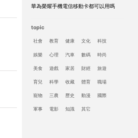
華為榮耀手機電信移動卡都可以用嗎
topic
社會
教育
健康
文化
科技
娛樂
心理
汽車
數碼
時尚
美食
遊戲
家居
財經
旅遊
育兒
科學
收藏
體育
職場
寵物
三農
歷史
動漫
國際
軍事
電影
知識
其它