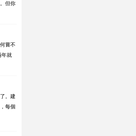
。但你
何嘗不
兩年就
了。建
，每個