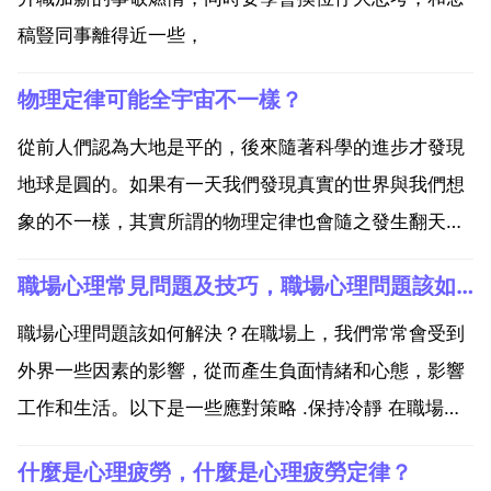
稿豎同事離得近一些，
物理定律可能全宇宙不一樣？
從前人們認為大地是平的，後來隨著科學的進步才發現
地球是圓的。如果有一天我們發現真實的世界與我們想
象的不一樣，其實所謂的物理定律也會隨之發生翻天覆
地的變化。這也是非常有可能的，因為宇宙中肯定有特
職場心理常見問題及技巧，職場心理問題該如何解決？
別多的特殊地方。確實，以我們現在所知道的知識，無
法窺探地球意外的其他星球奧妙，確實可能不一樣。宇
職場心理問題該如何解決？在職場上，我們常常會受到
宙第一定律是...
外界一些因素的影響，從而產生負面情緒和心態，影響
工作和生活。以下是一些應對策略 .保持冷靜 在職場上
要保持冷靜，儘量不受他人的情緒波動影響。如果遇到
什麼是心理疲勞，什麼是心理疲勞定律？
不愉快的事情，可以暫時離開現場，冷靜思考和處理。.