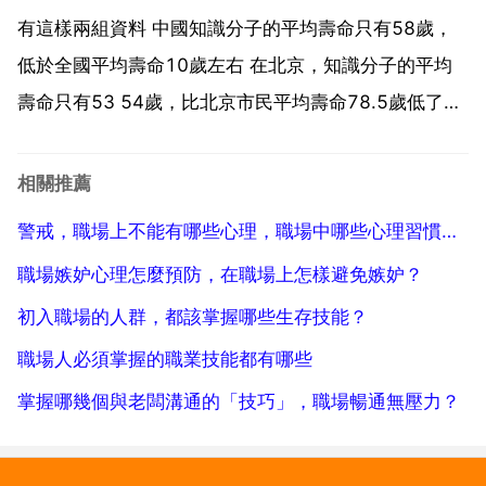
學會傾訴 如果心理承受能力較弱，可以向朋友 家人分
有這樣兩組資料 中國知識分子的平均壽命只有58歲，
享自...
低於全國平均壽命10歲左右 在北京，知識分子的平均
壽命只有53 54歲，比北京市民平均壽命78.5歲低了20
多歲。也就是說，在當前，青壯年事業有成者英年早逝
已不再是個案，而成為了一種群體現象。為什麼有那麼
相關推薦
多事業處於巔峰時期的中青年精英，沒有輸給競爭對...
警戒，職場上不能有哪些心理，職場中哪些心理習慣要不得
職場嫉妒心理怎麼預防，在職場上怎樣避免嫉妒？
初入職場的人群，都該掌握哪些生存技能？
職場人必須掌握的職業技能都有哪些
掌握哪幾個與老闆溝通的「技巧」，職場暢通無壓力？