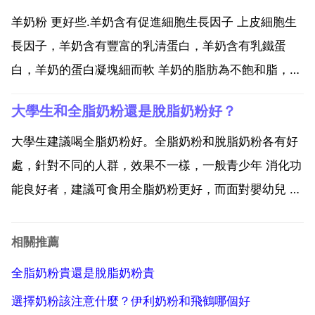
奶粉還是有明顯區別的。全脂奶粉主要指的是用新鮮的
羊奶粉 更好些.羊奶含有促進細胞生長因子 上皮細胞生
牛奶直接...
長因子，羊奶含有豐富的乳清蛋白，羊奶含有乳鐵蛋
白，羊奶的蛋白凝塊細而軟 羊奶的脂肪為不飽和脂，羊
奶的脂肪溶點低，羊奶的營養元素全面，羊奶呈弱鹼
大學生和全脂奶粉還是脫脂奶粉好？
性，ph值7.1 7.2，牛奶呈弱酸性，ph值為6.5 6.7，羊
奶的視黃醇 維生素a 是牛奶3.5，羊奶...
大學生建議喝全脂奶粉好。全脂奶粉和脫脂奶粉各有好
處，針對不同的人群，效果不一樣，一般青少年 消化功
能良好者，建議可食用全脂奶粉更好，而面對嬰幼兒 老
年人 肥胖者 有消化道疾病者建議食用脫脂奶粉更好。
兩種奶粉的區別如下 1 脫脂奶粉顧名思義在於去掉了脂
相關推薦
肪，脂肪含量較低，有助於消化，不容易引起胃腸道反
全脂奶粉貴還是脫脂奶粉貴
應...
選擇奶粉該注意什麼？伊利奶粉和飛鶴哪個好