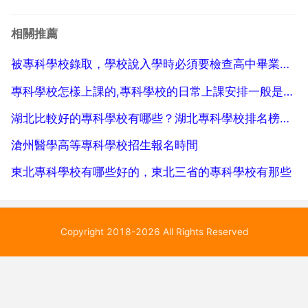
術學院 8 新疆鐵道職業技術學院 9 新疆建設職業技術學
院 10 新疆石河子職業技術學院 11 和田師范專科學校
相關推薦
12 新疆體育...
被專科學校錄取，學校說入學時必須要檢查高中畢業證可我會考沒過沒有畢業證。會不會無法入學
專科學校怎樣上課的,專科學校的日常上課安排一般是怎樣的？會不會像高中的一樣整天都有課？
湖北比較好的專科學校有哪些？湖北專科學校排名榜公辦
滄州醫學高等專科學校招生報名時間
東北專科學校有哪些好的，東北三省的專科學校有那些
Copyright 2018-2026 All Rights Reserved