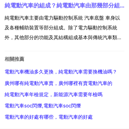
純電動汽車的組成？純電動汽車由那幾部分組成
國 目前對於電動汽車政策方面有一些扶持，雖然力度已
經減小，但是起碼在一線城市的話，你會得到一些好
純電動汽車主要由電力驅動控制系統 汽車底盤 車身以
處。首先...
及各種輔助裝置等部分組成。除了電力驅動控制系統
外，其他部分的功能及其結構組成基本與傳統汽車類
同，只是有些部件根據所選的驅動方式不同，已被簡化
或省去。傳統內燃機汽車主要由發動機 底盤 車身 電氣
相關推薦
裝置四大部分組成。純電動汽車與傳統汽車相比，取消
電動汽車機油多久更換，純電動汽車需要換機油嗎？
了發動機，...
廣州哪有純電動汽車賣，廣州哪裡有賣電動汽車的
純電動汽車年檢規定，新能源汽車需要年檢嗎
電動汽車soc閃爍,電動汽車soc閃爍
電動汽車的好處有哪些，電動汽車的好處