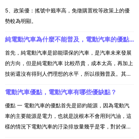
5、政策優：搖號中籤率高，免徵購置稅等政策上的優
勢較為明顯。
純電動汽車為什麼不能普及，電動汽車的優點，為什麼沒有普及？
首先，純電動汽車是節能環保的汽車，是汽車未來發展
的方向，但是純電動汽車 比較昂貴，成本太高，再加上
技術還沒有得到人們理想的水平，所以很難普及。其
次，再者國家在發展新能源汽車上還缺少政策，缺乏高
電動汽車優點，電動汽車有哪些優缺點？
度一致性。最後，電動汽車的困難是目前蓄電池單位重
量儲存的能量太少，還因電動車的電池較貴，又沒形成
優點 一 電動汽車的優點首先是節約能源，因為電動汽
經濟規模，故...
車的主要能源是電力，也就是說根本不會用到汽油，這
樣的情況下電動汽車的汙染排放量幾乎是零，對於保護
環境來說是乙個很好的選擇，屬於環保出行工具。二 中