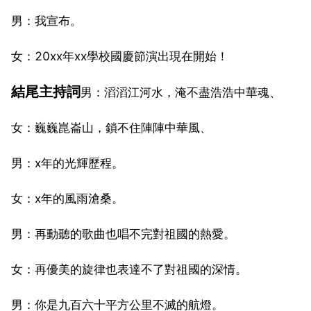
男：我宣布。
女：20xx年xx學校國慶節演出現在開始！
結尾主持詞
男：滔滔江河水，淹不盡浩浩中華魂、
女：巍巍崑崙山，鎖不住陣陣中華風、
男：x年的光輝歷程。
女：x年的風雨滄桑。
男：再動聽的歌曲也唱不完對祖國的熱愛。
女：再優美的旋律也表達不了對祖國的深情。
男：你是九百六十平方公里不滅的航燈。